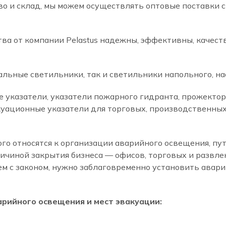
во и склад, мы можем осуществлять оптовые поставки
а от компании Pelastus надежны, эффективны, качеств
ьные светильники, так и светильники напольного, нас
е указатели, указатели пожарного гидранта, прожекто
уационные указатели для торговых, производственных
го относятся к организации аварийного освещения, пут
ричиной закрытия бизнеса — офисов, торговых и развл
ем с законом, нужно заблаговременно установить авар
рийного освещения и мест эвакуации: