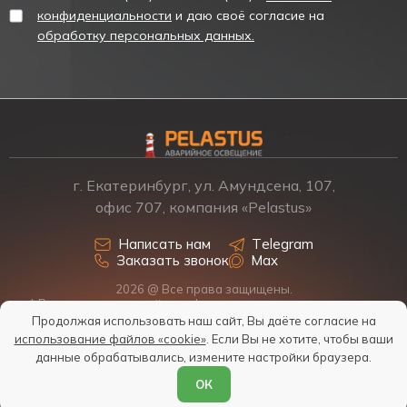
конфиденциальности
и даю своё согласие на
обработку персональных данных.
г. Екатеринбург, ул. Амундсена, 107,
офис 707, компания «Pelastus»
Написать нам
Telegram
Заказать звонок
Max
2026 @ Все права защищены.
* Размещенная на сайте информация о товарах и ценах не
является офертой, наличие, стоимость, условия поставки
Продолжая использовать наш сайт, Вы даёте согласие на
обсуждаются индивидуально у менеджеров.
использование файлов «cookie»
. Если Вы не хотите, чтобы ваши
Политика обработки персональных данных
данные обрабатывались, измените настройки браузера.
Согласие на обработку персональных данных
ОК
Условия обработки файлов Cookies