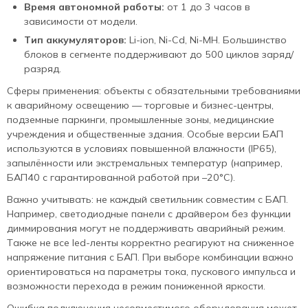
Время автономной работы:
от 1 до 3 часов в
зависимости от модели.
Тип аккумуляторов:
Li-ion, Ni-Cd, Ni-MH. Большинство
блоков в сегменте поддерживают до 500 циклов заряд/
разряд.
Сферы применения: объекты с обязательными требованиями
к аварийному освещению — торговые и бизнес-центры,
подземные паркинги, промышленные зоны, медицинские
учреждения и общественные здания. Особые версии БАП
используются в условиях повышенной влажности (IP65),
запылённости или экстремальных температур (например,
БАП40 с гарантированной работой при –20°С).
Важно учитывать: не каждый светильник совместим с БАП.
Например, светодиодные панели с драйвером без функции
диммирования могут не поддерживать аварийный режим.
Также не все led-ленты корректно реагируют на сниженное
напряжение питания с БАП. При выборе комбинации важно
ориентироваться на параметры тока, пускового импульса и
возможности перехода в режим пониженной яркости.
Ошибка подключения несовместимого оборудования может