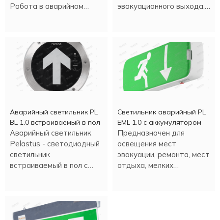
Работа в аварийном
эвакуационного выхода,
режиме - более трех
время аварийной работы
часов.
- 90 минут.
Аварийный светильник PL
Светильник аварийный PL
BL 1.0 встраиваемый в пол
EML 1.0 с аккумулятором
Аварийный светильник
Предназначен для
Pelastus - светодиодный
освещения мест
светильник
эвакуации, ремонта, мест
встраиваемый в пол с
отдыха, мелких
аккумулятором , в
строительных работ и
металлическом корпусе.
т.д. Настенная или
потолочная установка.