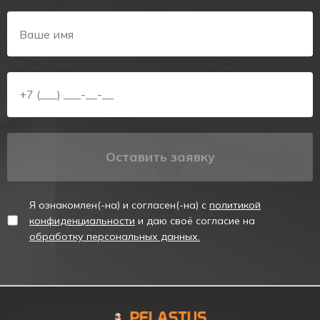
Светодиодный аварийный указатель, аварийный указатель
выхода.
ОПИСАНИЕ
Аккумуляторное табло эвакуационный выход (стрелка
вверх) состоит из алюминиевого корпуса и табло из
акрилового стекла. В корпусе установлена светодиодная
подсветка. Потребляемая мощность табло - 5W. Стрелка,
направленная вверх, показывает движение эвакуации.
Оставить заявку
Для обеспечения работы в автономном режиме, табло
имеет собственную никель-кадмиевую (Ni-Cd)
аккумуляторную батарею. Табло поставляется в
Я ознакомлен(-на) и согласен(-на) с
политикой
модификациях с разным временем работы в автономном
конфиденциальности
и даю своё согласие на
режиме – 1,5 часа. Аккумуляторное табло имеет зарядное
обработку персональных данных.
устройство, а также защиту от перезаряда. Максимальное
время заряда аккумулятора – 24 часа.
Для контроля за состоянием работы сети, процессом заряда
аккумулятора в табло предусмотрены светодиодные
индикаторы. Проверка исправности осуществляется с
помощью ручной кнопки «Тест».