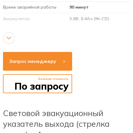
Время аварийной работы
90 минут
Аккумулятор
3,6В; 0,4Ач (Ni-CD)
Режим работы
постоянный
Напряжение сети
220-240В
Рабочая частота
50-60Гц
Запрос менеджеру
Способ монтажа
накладной / потолок /
подвесной / стена
Базовая стоимость
Яркость
>15 кД/м2
По запросу
Время зарядки
24 часа
аккумулятора
Световой эвакуационный
указатель выхода (стрелка