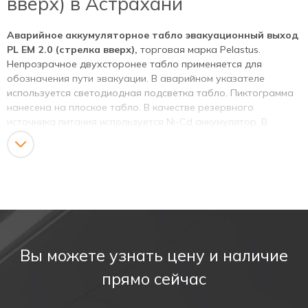
вверх) в Астрахани
Аварийное аккумуляторное табло эвакуационный выход
PL EM 2.0 (стрелка вверх),
торговая марка Pelastus.
Непрозрачное двухсторонее табло применяется для
обозначения пути эвакуации. В аварийном указателе
используется светодиодная подсветка табло. Пиктограмма
нанесена на плоское табло. В качестве резервного
источника питания используется Ni-Cd аккумулятор. В
зависимости от модификации аккумуляторного табло, время
работы в аварийном режиме – 1,5 часа.
Предназначен для указания мест выхода при
эвакуации,
направления движения, а также для различных
информационных целей.
Соответствует ГОСТ Р МЭК 60598-1, ГОСТ Р МЭК 60598-
2-22.
Вы можете узнать цену и наличие
ТИП ПРОДУКТА
прямо сейчас
Аварийное аккумуляторное табло эвакуационный выход.
КАТЕГОРИЯ