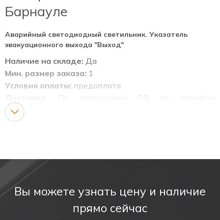
Барнауле
Аварийный светодиодный светильник. Указатель
эвакуационного выхода "Выход"
Наличие на складе:
Да
Мин. размер заказа:
1
Условия оплаты:
предоплата
Доставка:
По территории РФ по тарифам
транспортных компаний.
Назначение:
Светодиодные (непрозрачные) информационные
указатели табло. Информационные светодиодные
табло с аккумулятором, для указания мест выхода
Вы можете узнать цену и наличие
при эвакуации, направления движения, а также для
прямо сейчас
различных информационных целей (не прозрачные),