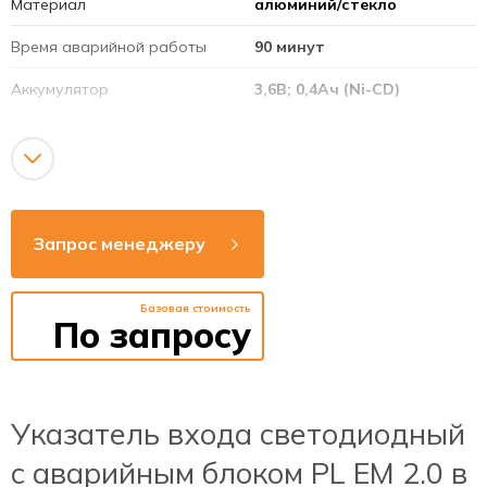
Материал
алюминий/стекло
Время аварийной работы
90 минут
Аккумулятор
3,6В; 0,4Ач (Ni-CD)
Режим работы
постоянный
Напряжение сети
220-240В
Рабочая частота
50-60Гц
Запрос менеджеру
Способ монтажа
накладной / подвесной /
потолок / стена
Базовая стоимость
Яркость
>15 кД/м2
По запросу
Время зарядки
24 часа
аккумулятора
Указатель входа светодиодный
c аварийным блоком PL EM 2.0 в