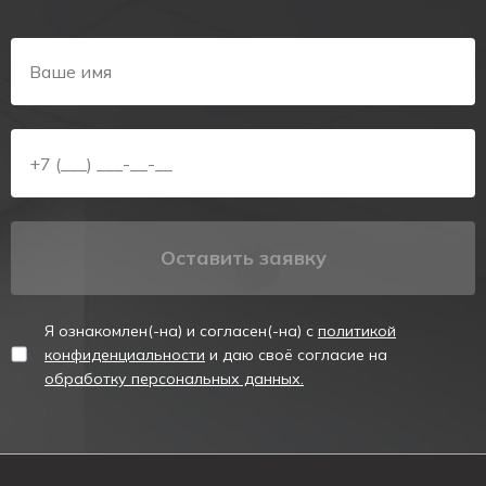
аварийный светильник.
Предназначены для указания мест выхода при
эвакуации,
направления движения, а также для
различных информационных целей.
Соответствуют ГОСТ Р МЭК 60598-1, ГОСТ Р МЭК
60598-2-22.
Технические характеристики аккумулятора
Оставить заявку
Тип
Ni-
аккумулятора
Cd
Я ознакомлен(-на) и согласен(-на) с
политикой
Номинальное
3,6
напряжение, В
конфиденциальности
и даю своё согласие на
обработку персональных данных.
Емкость, А*ч
0,4
Срок службы
аккумулятора,
4
лет