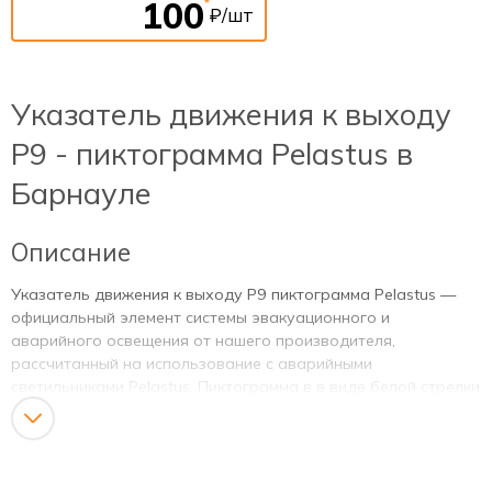
100
*
₽/шт
Указатель движения к выходу
Р9 - пиктограмма Pelastus в
Барнауле
Описание
Указатель движения к выходу Р9 пиктограмма Pelastus —
официальный элемент системы эвакуационного и
аварийного освещения от нашего производителя,
рассчитанный на использование с аварийными
светильниками Pelastus. Пиктограмма в в виде белой стрелки
вправо на зеленом фоне обеспечивает однозначное
понимание направления движения к выходу, помогает
выполнить требования норм пожарной безопасности и
повысить уровень защиты людей на объекте