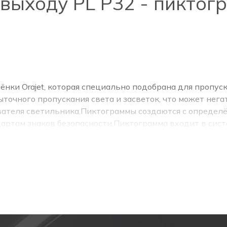
выходу PL Р32 - пиктогр
ки Orajet, которая специально подобрана для пропуск
ыточного пропускания света и засветок, что может нега
вателя светильника.Пиктограммы создаются с определ
дартам знаков безопасности.Пиктограмма входит в сис
 и другие безопасностные таблички.
о маршруту спасения, не давая потерять направление 
ного типа: