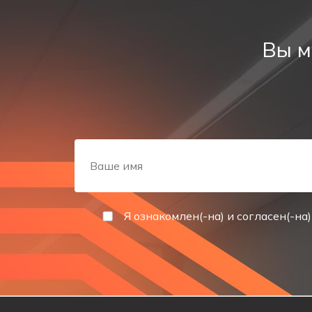
гостиницы, апарт‑отели, хостелы;
школы, вузы, колледжи, детские сады;
Вы м
медицинские учреждения, поликлиники, больниц
склады, производственные и логистические комп
подземные и наземные паркинги, многоуровневые
любые объекты с массовым пребыванием людей.
Мы подбираем решения, которые удобно использоват
в уже существующую схему указателей, помогает в
Область применения
Я ознакомлен(-на) и согласен(-на)
Пиктограммы для эвакуации и аварийных выходов сл
эффективность эвакуации. В случае чрезвычайных с
Технические характеристики