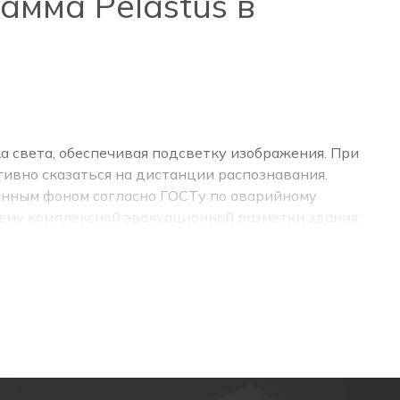
амма Pelastus в
а света, обеспечивая подсветку изображения. При
тивно сказаться на дистанции распознавания.
ённым фоном согласно ГОСТу по аварийному
тему комплексной эвакуационной разметки здания:
в стрессовой ситуации.