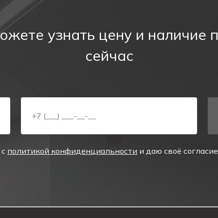
ожете узнать цену и наличие 
ы;
лексы;
сейчас
 автостоянки;
ь инженеру по эксплуатации и специалисту по пожарн
ыстроить логичный маршрут эвакуации и снижает колич
 с
политикой конфиденциальности
и даю своё согласи
едует размещать в стратегических точках зданий и с
итуаций, люди смогут быстро найти пути выхода и изб