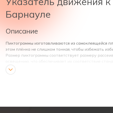
Указатель движения к 
Барнауле
Описание
Пиктограммы изготавливаются из самоклеящейся плён
этом плёнка не слишком тонкая, чтобы избежать изб
Размер пиктограммы соответствует размеру рассеи
освещению, что обеспечивает их соответствие стан
она дополняет планы эвакуации, указатели выходов
Назначение изделия — визуально «вести» человека п
Такой указатель используют на объектах самого раз
бизнес‑центры, офисные здания, банки;
торговые центры, магазины у дома, шоурумы;