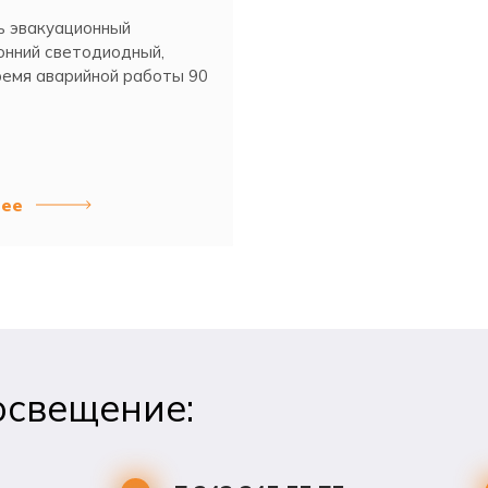
ь эвакуационный
онний светодиодный,
ремя аварийной работы 90
ее
освещение: