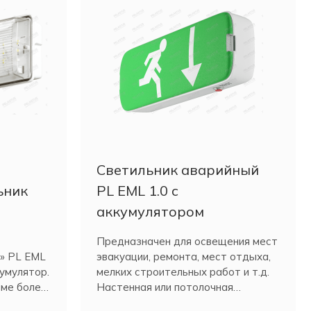
Светильник аварийный
ьник
PL EML 1.0 с
аккумулятором
Предназначен для освещения мест
» PL EML
эвакуации, ремонта, мест отдыха,
умулятор.
мелких строительных работ и т.д.
име более
Настенная или потолочная
установка.