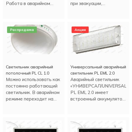
Работа в аварийном
при эвакуации,
режиме - более трех
направления движения, а
часов.
также для
информационных целей.
Распродажа
Акция
Светильник аварийный
Универсальный аварийный
потолочный PL CL 1.0
светильник PL EML 2.0
Можно использовать как
Аварийный светильник
постоянно работающий
«УНИВЕРСАЛ/UNIVERSAL»
светильник. В аварийном
PL EML 2.0 имеет
режиме переходит на
встроенный аккумулятор.
светодиодное
Работа в аварийном
освещение.
режиме более трех
часов.