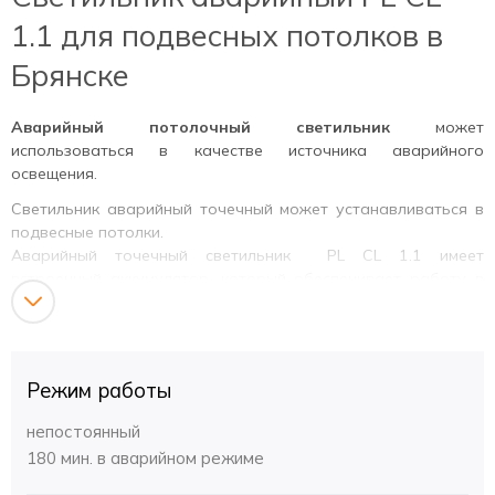
1.1 для подвесных потолков в
Брянске
Аварийный потолочный светильник
может
использоваться в качестве источника аварийного
освещения.
Светильник аварийный точечный может устанавливаться в
подвесные потолки.
Аварийный точечный светильник PL CL 1.1 имеет
встроенный аккумулятор, который обеспечивает работу в
аварийном режиме более трех часов.
Преимущества аварийного
светильника PL CL 1.1
Режим работы
Корпус светильника
выполнен из прочных
непостоянный
материалов
(из прочного негорючего пластика) . Корпус
180 мин. в аварийном режиме
светильника легко поддерживать в чистоте.