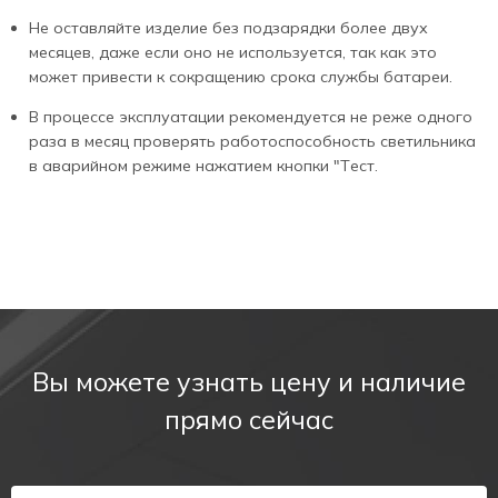
светильник с аккумулятором PL CL 1.1
Не оставляйте изделие без подзарядки более двух
месяцев, даже если оно не используется, так как это
может привести к сокращению срока службы батареи.
В процессе эксплуатации рекомендуется не реже одного
раза в месяц проверять работоспособность светильника
в аварийном режиме нажатием кнопки "Тест.
Описание:
Аварийный светильник состоит из пылевлагозащищенного
Вы можете узнать цену и наличие
блока питания с аккумулятором и встраиваемого
прямо сейчас
компактного светильника в корпусе из пластика. В качестве
источника света применяется яркий светодиод мощностью
3W. Аварийный светильник может работать только в
непостоянном режиме действия.