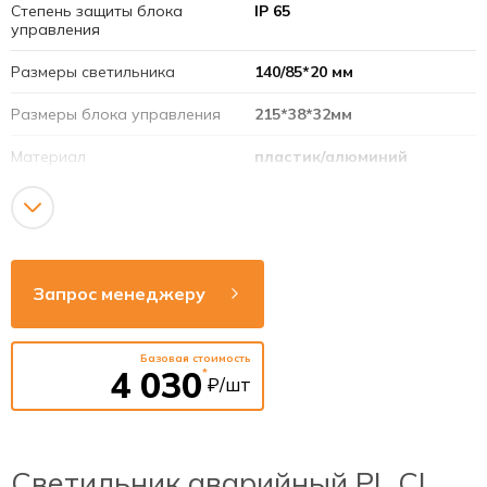
Степень защиты блока
IP 65
управления
Размеры светильника
140/85*20 мм
Размеры блока управления
215*38*32мм
Материал
пластик/алюминий
Время аварийной работы
180 минут
Аккумулятор
3.6В; 1.2Ач (Ni-Mh)
Режим работы
непостоянный
Запрос менеджеру
Напряжение сети
220-240В
Базовая стоимость
Рабочая частота
50-60Гц
4 030
*
₽/шт
Способ монтажа
потолок / встраиваемый
Световой поток
120 Люмен
Светильник аварийный PL CL