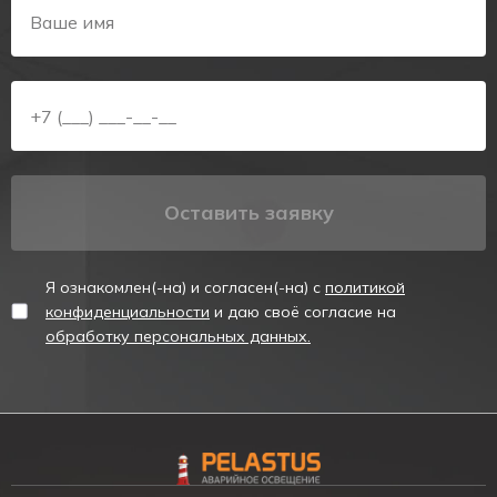
В качестве резервного источника питания применяются
никель-кадмиевые (Ni-Cd) аккумуляторы. Емкость батарей
обеспечивает работу светильника в аварийном режиме в
течении 3 часов. Встраиваемый аварийный светильник с
аккумулятором имеет зарядное устройство, а также защиту
от перезаряда. Максимальное время заряда аккумулятора –
24 часа. Для контроля за состоянием за состоянием заряда
аккумулятора предусмотрены светодиодные индикаторы.
Оставить заявку
Встраиваемый аварийный светильник с аккумулятором
предназначен для монтажа в подвесные потолки, потолки из
гипсокартона.
Я ознакомлен(-на) и согласен(-на) с
политикой
Применение:
конфиденциальности
и даю своё согласие на
Аварийный светильник применяется для освещения путей
обработку персональных данных.
эвакуации в случае прекращения подачи рабочего
напряжения.
Технические характеристики:
Корпус –пластик
Способ монтажа – встраиваемый
Источник света: 3W LED