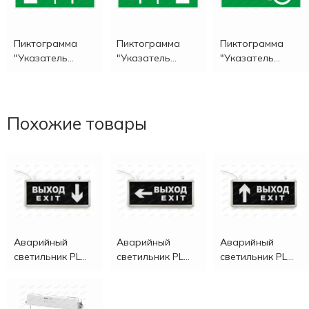
Пиктограмма
Пиктограмма
Пиктограмма
"Указатель
"Указатель
"Указатель
движения к
движения к
движения к
выходу PL Р36"
выходу PL Р53"
выходу PL Р41"
Похожие товары
Аварийный
Аварийный
Аварийный
светильник PL
светильник PL
светильник PL
EM 2.0 (стрелка
EM 2.0 (стрелка
EM 2.0 (стрелка
вниз)
левая)
вверх)