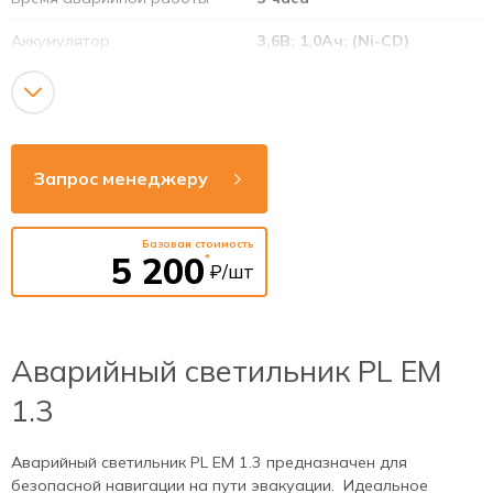
Аккумулятор
3,6В; 1,0Ач; (Ni-CD)
Режим работы
Постоянный /
непостоянный
Дополнительные опции
Пульт Д/У
Запрос менеджеру
Напряжение сети
220-240В
Рабочая частота
50-60Гц
Базовая стоимость
5 200
*
₽/шт
Способ монтажа
накладной
Аварийный светильник PL EM
1.3
Аварийный светильник PL EM 1.3 предназначен для
безопасной навигации на пути эвакуации.
Идеальное