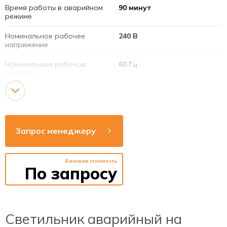
Время работы в аварийном
90 минут
режиме
Номинальное рабочее
240 В
напряжение
Номинальная рабочая
60 Гц
частота
Потребляемая мощность
3 Вт
Источник света
светодиоды зеленые
Запрос менеджеру
Батарея
3,6 В
Срок службы светодиодов
40 000 часов
Базовая стоимость
По запросу
Номинальная мощность
2 Вт
светодиодов
Материал
алюминий/стекло
прозрачное
Светильник аварийный на