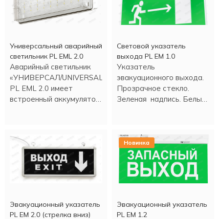
Универсальный аварийный
Световой указатель
светильник PL EML 2.0
выхода PL EM 1.0
Аварийный светильник
Указатель
«УНИВЕРСАЛ/UNIVERSAL»
эвакуационного выхода.
PL EML 2.0 имеет
Прозрачное стекло.
встроенный аккумулятор.
Зеленая надпись. Белый
Работа в аварийном
свет светодиода. Время
режиме более трех
аварийной работы 180
часов.
минут.
Новинка
Эвакуационный указатель
Эвакуационный указатель
PL EM 2.0 (стрелка вниз)
PL EM 1.2