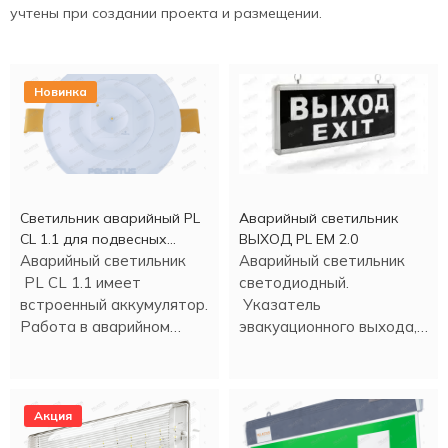
учтены при создании проекта и размещении.
Новинка
Светильник аварийный PL
Аварийный светильник
CL 1.1 для подвесных
ВЫХОД PL EM 2.0
потолков
Аварийный светильник
Аварийный светильник
PL CL 1.1 имеет
светодиодный.
встроенный аккумулятор.
Указатель
Работа в аварийном
эвакуационного выхода,
режиме - более трех
время аварийной работы
часов.
- 90 минут.
Акция