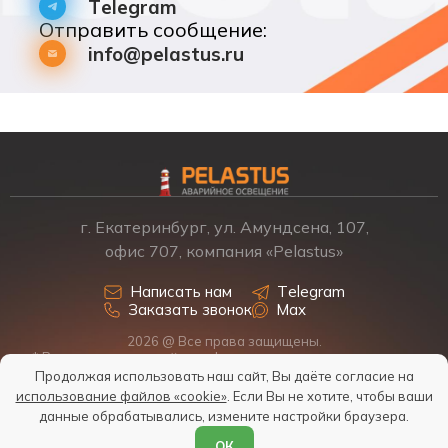
Telegram
Отправить сообщение:
info@pelastus.ru
г. Екатеринбург, ул. Амундсена, 107,
офис 707, компания «Pelastus»
Написать нам
Telegram
Заказать звонок
Max
2026 @ Все права защищены.
* Размещенная на сайте информация о товарах и ценах не
является офертой, наличие, стоимость, условия поставки
Продолжая использовать наш сайт, Вы даёте согласие на
обсуждаются индивидуально у менеджеров.
использование файлов «cookie»
. Если Вы не хотите, чтобы ваши
Политика обработки персональных данных
данные обрабатывались, измените настройки браузера.
Согласие на обработку персональных данных
ОК
Условия обработки файлов Cookies