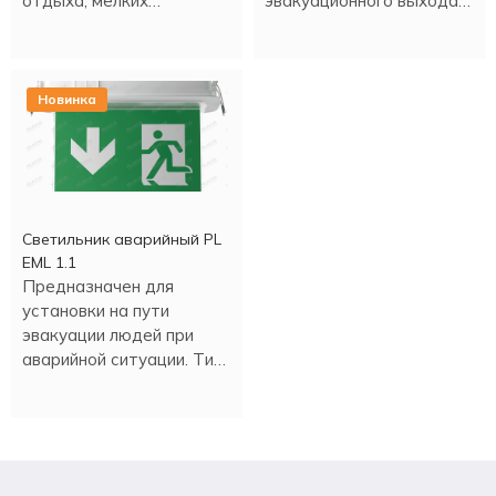
отдыха, мелких
эвакуационного выхода
строительных работ и
PL EM 3.0 имеет
т.д. Настенная или
встроенный аккумулятор,
потолочная установка.
который обеспечивает
работу в аварийном
Новинка
режиме более трех
часов.
Светильник аварийный PL
EML 1.1
Предназначен для
установки на пути
эвакуации людей при
аварийной ситуации. Тип
монтажа - накладной,
встраиваемый.