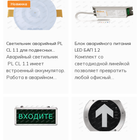
Новинка
Светильник аварийный PL
Блок аварийного питания
CL 1.1 для подвесных
LED БАП 1.2
потолков
Аварийный светильник
Комплект со
PL CL 1.1 имеет
светодиодной линейкой
встроенный аккумулятор.
позволяет превратить
Работа в аварийном
любой офисный
режиме - более трех
светильник в аварийный
часов.
светильник.