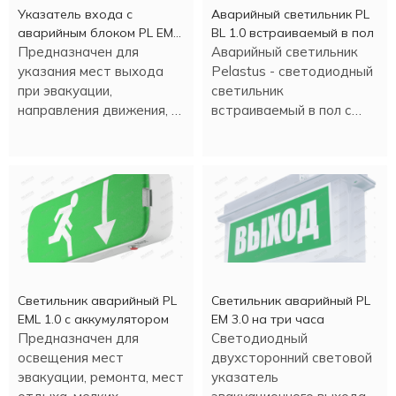
Указатель входа c
Аварийный светильник PL
аварийным блоком PL EM
BL 1.0 встраиваемый в пол
2.0 (1,5 часа)
Предназначен для
Аварийный светильник
указания мест выхода
Pelastus - светодиодный
при эвакуации,
светильник
направления движения, а
встраиваемый в пол с
также для различных
аккумулятором , в
информационных целей.
металлическом корпусе.
Светильник аварийный PL
Светильник аварийный PL
EML 1.0 с аккумулятором
EM 3.0 на три часа
Предназначен для
Светодиодный
освещения мест
двухсторонний световой
эвакуации, ремонта, мест
указатель