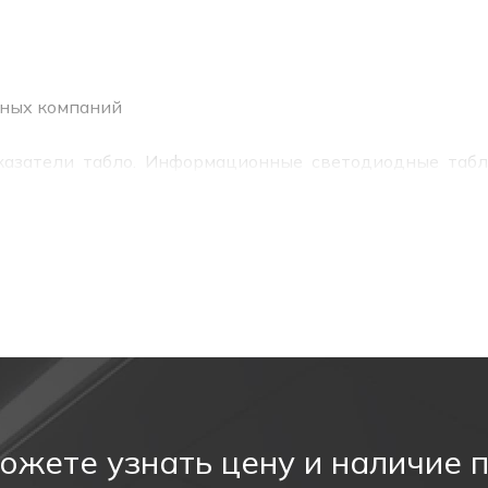
тных компаний
азатели табло. Информационные светодиодные табло
личных информационных целей (не прозрачные).
мест выхода при эвакуации, направления движения, а
0598-2-22.
Ni-Cd
ожете узнать цену и наличие 
3,6