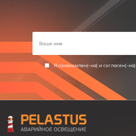
Емкость, А*ч
Максимальное время зарядки аккумулятора, ч
Срок службы аккумулятора, лет
Я ознакомлен(-на) и согласен(-на)
Для получения более детальной информации о тов
можете обратившись к менеджерам Компании Pelastu
наличие на складе и другую информацию всегда м
наличие, цену, сроки поставки и свяжутся с Вами в т