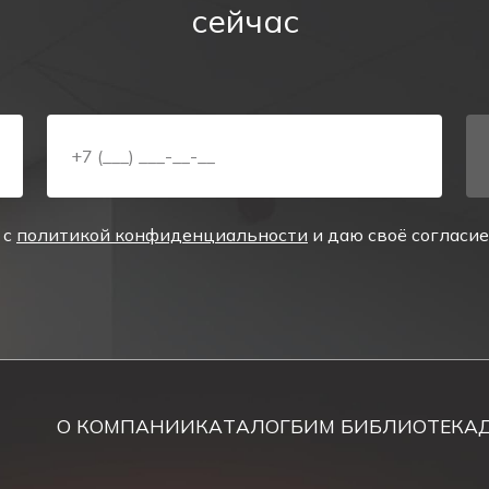
сейчас
0,4
8
4
 с
политикой конфиденциальности
и даю своё согласи
аре "Аварийный светильник PL EM 2.0 (стрелка вни
s. Узнать подробности и способы доставки в город , 
ожно уточнить по телефону
8 800 700 22 52
, либо чер
ечении рабочего дня.
О КОМПАНИИ
КАТАЛОГ
БИМ БИБЛИОТЕКА