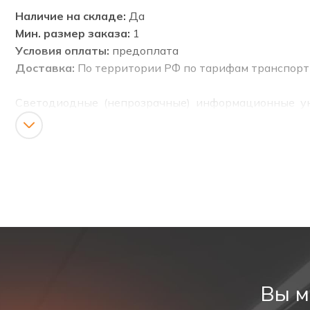
Наличие на складе:
Да
Мин. размер заказа:
1
Условия оплаты:
предоплата
Доставка:
По территории РФ по тарифам транспор
Светодиодные (непрозрачные) информационные ук
эвакуации, направления движения, а также для раз
Аварийный светильник предназначен для указания 
Соответствуют ГОСТ Р МЭК 60598-1, ГОСТ Р МЭК 6
Технические характеристики аккумулятора
Тип аккумулятора
Вы м
Номинальное напряжение, В