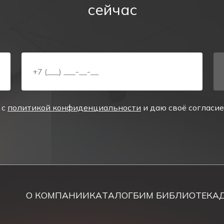
ваниям, предъявляемым к аварийному и светодиодном
сейчас
акже делает его универсальным в использовании.
ИВЕРСАЛ/UNIVERSAL поможет уменьшить расходы на э
уационных выходов с аккумуляторной батареей.
 с
политикой конфиденциальности
и даю своё согласи
дов, светодиодный двухсторонний указатель, указател
ии PL EM 3.0 поставляется в пылевлагозащищенном 
О КОМПАНИИ
КАТАЛОГ
БИМ БИБЛИОТЕКА
ного поликарбоната. Рассеиватель крепится к корп
счет специального уплотнителя между рассеивателем и 