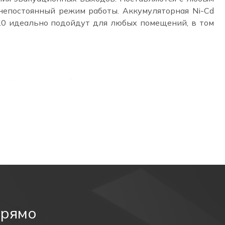
непостоянный режим работы. Аккумуляторная Ni-Cd
3.0 идеально подойдут для любых помещений, в том
 источника аварийного освещения.
м режиме более трех часов.
етильника легко поддерживать в чистоте.
роницаемость) и защиту от водяных струй в любом
ать в условиях высокой влажности и запыленности
прямо