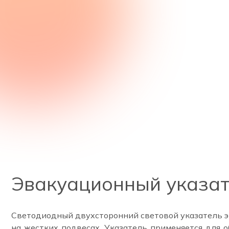
Эвакуационный указат
Светодиодный двухсторонний световой указатель э
на жестких подвесах. Указатель применяется для 