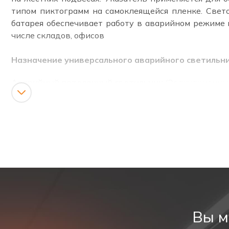
типом пиктограмм на самоклеящейся пленке. Свет
батарея обеспечивает работу в аварийном режиме 
числе складов, офисов
Назначение универсального аварийного светильн
Аварийный потолочный светильник
(Эвакуационный
Аварийный светильник PL EM 3.0 имеет встроенный 
Преимущества аварийного светильника PL EM 3.0
Корпус светильника
выполнен из прочных мате
Светильник имеет
степень защиты IP65.
Это оз
направлении.
Это гарантирует полную защиту 
(паркиниг, производства, бассейны, сауны)
Может подключаться к сети
напряжением 220 ~ 2
Вы м
Универсальный аварийный светильник обеспеч