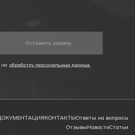
у освещению.
лектроэнергию. Это надежный источник аварийного
Оставить заявку
е на
обработку персональных данных.
ь с аккумуляторной батареей.
исполнении, со степенью защиты IP65. Корпус и
ДОКУМЕНТАЦИЯ
КОНТАКТЫ
Ответы на вопросы
усу указателя при помощи двух винтов. Высокая
корпусом.
Отзывы
Новости
Статьи