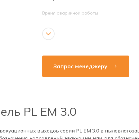
Время аварийной работы
Тип аккумуляторной батареи
Режим работы
Дополнительные опции
Запрос менеджеру
Напряжение сети
Рабочая частота
Способ монтажа
ель PL EM 3.0
вакуационных выходов серии PL EM 3.0 в пылевлагозащ
обозначения направлений эвакуации или для обознач