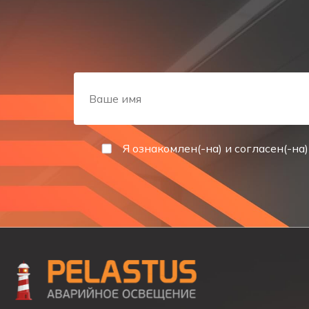
Эргономичный дизайн удовлетворяет всем требо
Светильник
компактен, прост в установке,
что т
Аварийный светодиодный светильник PL EM 3.0 УН
светодиодного освещения.
ТИП СВЕТИЛЬНИКА
Двухсторонний накладной световой указатель эвак
Я ознакомлен(-на) и согласен(-на)
КАТЕГОРИЯ СВЕТИЛЬНИКА
Световой указатель, указатель эвакуационных выхо
ОПИСАНИЕ
Световой указатель эвакуационных выходов сер
рассеиватель указателя выполнен из ударопроч
герметичность указателя PL EM 3.0 достигается за 