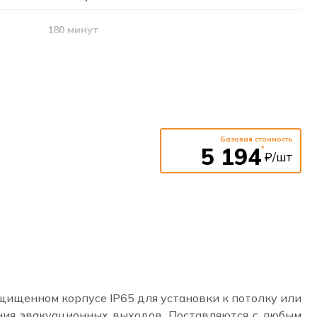
180 минут
3,6В; 1,5Ач (Ni-Cd) / 3,2В; 1,5Ач (LiFePO4)
постоянный / непостоянный / универсальный
УДТУ
Базовая стоимость
5 194
*
₽/шт
220-240В
50-60Гц
накладной / подвесной / потолок
ищенном корпусе IP65 для установки к потолку или
ения эвакуационных выходов. Поставляются с любым