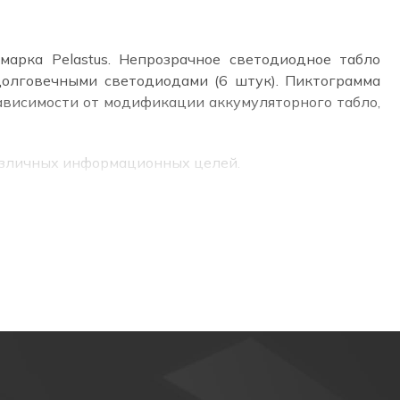
марка Pelastus. Непрозрачное светодиодное табло
долговечными светодиодами (6 штук). Пиктограмма
 зависимости от модификации аккумуляторного табло,
различных информационных целей.
ление эвакуации.