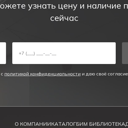
ожете узнать цену и наличие 
 выход состоит из алюминиевого корпуса и плоского не
сейчас
мощность табло - 5 Вт.
табло имеет собственную никель-кадмиевую (Ni-Cd)
ом режиме – 1,5 часа. Аккумуляторное табло имеет з
ессом заряда аккумулятора в табло предусмотрены 
 с
политикой конфиденциальности
и даю своё согласи
подвесного монтажа к потолку.
для обозначения эвакуационных выходов
.
О КОМПАНИИ
КАТАЛОГ
БИМ БИБЛИОТЕКА