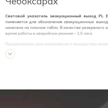
Чебоксарах
Световой указатель эвакуационный выход PL EM
пименяется для обозначения эвакуационных выход
нанесена на плоское табло. В качестве резервного 
время работы в аварийном режиме – 1,5 часа.
Предназначен для указания мест выхода при эвак
Соответствует ГОСТ Р МЭК 60598-1, ГОСТ Р МЭК 6
ТИП ПРОДУКТА
Световой указатель эвакуационный выход. Изображ
КАТЕГОРИЯ
Светодиодный аварийный указатель, аварийный ука
ОПИСАНИЕ