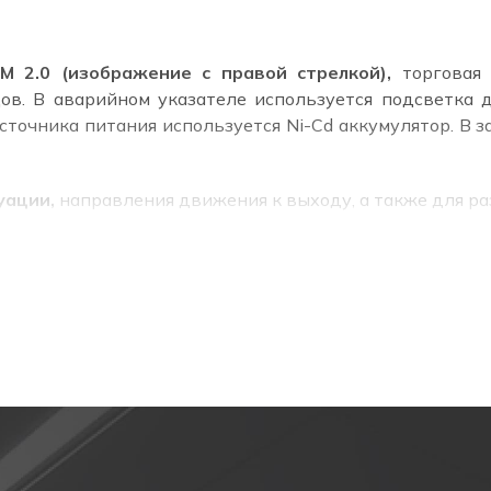
 2.0 (изображение с правой стрелкой),
торговая 
ов. В аварийном указателе используется подсветка 
источника питания используется Ni-Cd аккумулятор. В
уации,
направления движения к выходу, а также для 
0598-2-22.
ение с правой стрелкой-указателем показывает направ
затель выхода.