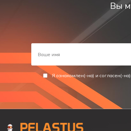
Вы м
Световой указатель с аккумулятором эвакуационный
установлена светодиодная подсветка. Потребляемая 
Для обеспечения работы в автономном режиме, 
модификациях с разным временем работы в автономн
Максимальное время заряда аккумулятора – 24 часа.
Для контроля за состоянием работы сети, проц
осуществляется с помощью ручной кнопки «Тест».
Я ознакомлен(-на) и согласен(-на)
СПОСОБ УСТАНОВКИ
Указатель эвакуационный выход предназначен для 
СФЕРА ПРИМЕНЕНИЯ
Световой указатель со стрелкой вниз применяется 
ТЕХНИЧЕСКИЕ ХАРАКТЕРИСТИКИ