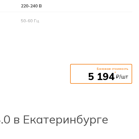
220-240 В
50-60 Гц
3 Вт
50 светодиодов
186 Лм
Базовая стоимость
5 194
*
₽/шт
3,6 В 1,5 Ач (Ni-Cd)
≤0,25 сек
Поликарбонат
.0 в Екатеринбурге