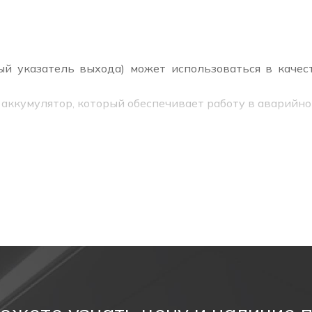
й указатель выхода) может использоваться в качес
аккумулятор, который обеспечивает работу в аварийно
льника PL EM 3.0
алов (негорючего пластика), легко поддерживать в чис
означает полную защиты от влаги и пыли (пыленеп
40 В.
ток в аварийном режиме.
ваниям, предъявляемым к аварийному и светодиодном
акже делает его универсальным в использовании.