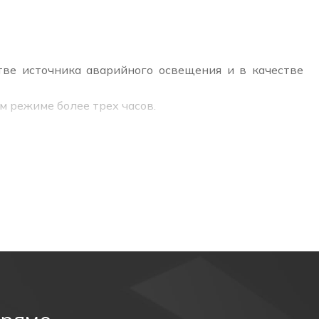
тве источника аварийного освещения и в качестве
м режиме более трех часов.
тоте.
роницаемость), защиту от водяных струй в любом
у освещению.