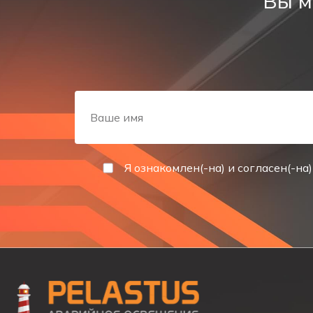
Вы м
Аварийный светодиодный светильник PL EM 3.0 УН
Световой указатель эвакуационного в
Я ознакомлен(-на) и согласен(-на)