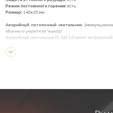
Режим постоянного горения:
есть
Размер:
140х20 мм
Аварийный потолочный светильник
(эвакуационны
обычного указателя "выход".
Аварийный светильник PL EM 3.0 имеет встроенный 
Преимущества аварийного свети
Корпус светильника выполнен из прочных матери
Светильник имеет степень защиты IP65. Это 
направлении.
Может подключаться к сети напряжением 220 ~ 2
Указатель обеспечивает стабильный световой по
Эргономичный дизайн удовлетворяет всем требо
Светильник компактен, прост в установке, что т