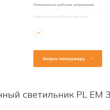
Номинальное рабочее напряжение
Номинальная рабочая частота
Мощность
Источник света
Световой поток
Запрос менеджеру
Тип аккумуляторной батареи
Время срабатывания аварийного режима
Материал
ный светильник PL EM 3