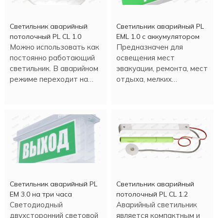
Светильник аварийный
Светильник аварийный PL
потолочный PL CL 1.0
EML 1.0 с аккумулятором
Можно использовать как
Предназначен для
постоянно работающий
освещения мест
светильник. В аварийном
эвакуации, ремонта, мест
режиме переходит на
отдыха, мелких
светодиодное
строительных работ и
освещение.
т.д. Настенная или
потолочная установка.
Светильник аварийный PL
Светильник аварийный
EM 3.0 на три часа
потолочный PL CL 1.2
Светодиодный
Аварийный светильник
двухсторонний световой
является компактным и