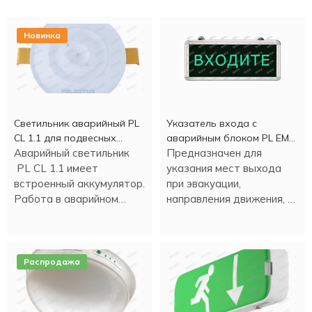
Новинка
Светильник аварийный PL
Указатель входа c
CL 1.1 для подвесных
аварийным блоком PL EM
потолков
Аварийный светильник
2.0 (1,5 часа)
Предназначен для
PL CL 1.1 имеет
указания мест выхода
встроенный аккумулятор.
при эвакуации,
Работа в аварийном
направления движения, а
режиме - более трех
также для различных
часов.
информационных целей.
Распродажа