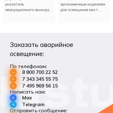
указатель
эргономичным изделием
эвакуационного выхода
для освещения мест
PL EM 3.0 имеет
эвакуации при нештатной
встроенный аккумулятор,
ситуации или плановом
который обеспечивает
отключении
работу в аварийном
электроэнергии.
режиме более трех
Заказать аварийное
часов.
освещение:
По телефонам:
8 800 700 22 52
7 343 345 55 75
7 495 969 56 15
Написать нам:
Max
Telegram
Отправить сообщение: