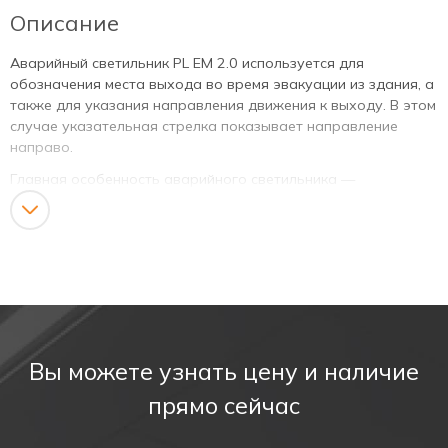
Описание
Аварийный светильник PL EM 2.0 используется для
обозначения места выхода во время эвакуации из здания, а
также для указания направления движения к выходу. В этом
случае указательная стрелка показывает направление
направо.
Главная особенность аварийного светильника —
автономная работа. Оборудование работает даже при
отключении электричества. Питание осуществляется от
аккумуляторной батареи или резервной сети.
Такие светильники обеспечивают слаженную и быструю
эвакуацию людей в экстренной ситуации.
Сфера применения
Вы можете узнать цену и наличие
Указатель выхода PL EM 2.0 выполняет две задачи:
прямо сейчас
Используется для общего освещения.
Применяются для аварийного освещения путей