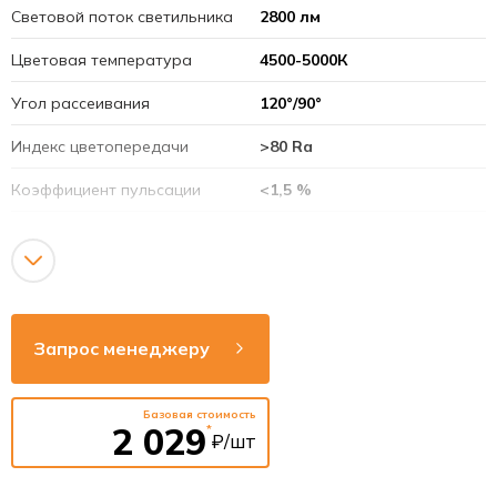
Световой поток светильника
2800 лм
Цветовая температура
4500-5000К
Угол рассеивания
120°/90°
Индекс цветопередачи
>80 Ra
Коэффициент пульсации
<1,5 %
Коэффициент мощности
0,88
Степень защиты
IP 40
Рабочая температура
от -40° до +40°С
Запрос менеджеру
Срок службы
50 000 час.
Базовая стоимость
2 029
*
₽/шт