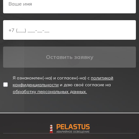
информацию о режиме работы блока.
4 режима рабочего напряжения:
Положение
Напряжение
переключателей
на выходе
ON - ON
0 - 12 B
Оставить заявку
OFF - ON
12 - 24 B
ON - OFF
24 - 94 B
Я ознакомлен(-на) и согласен(-на) с
политикой
конфиденциальности
и даю своё согласие на
OFF - OFF
94 - 120 B
обработку персональных данных.
Монтаж и эксплуатация блока аварийного питания