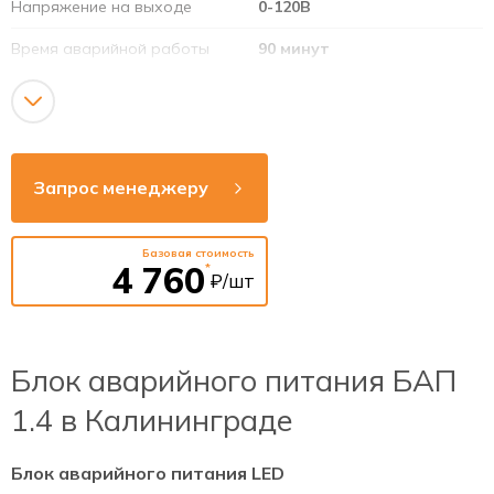
Напряжение на выходе
0-120В
Время аварийной работы
90 минут
Аккумулятор
7,2В 1,8Ач (Ni-Cd)
Напряжение сети
220–240B
Рабочая частота
50–60Гц
Запрос менеджеру
Индикация состояния
есть
Базовая стоимость
Тестирование
есть
4 760
*
₽/шт
Блок аварийного питания БАП
1.4 в Калининграде
Блок аварийного питания LED