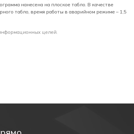
ограмма нанесена на плоское табло. В качестве
ного табло, время работы в аварийном режиме – 1,5
 информационных целей.
крилового стекла. В корпусе установлена
прямо
вижение эвакуации.