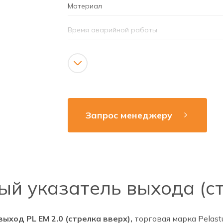
Материал
Время аварийной работы
Аккумулятор
Режим работы
Напряжение сети
Запрос менеджеру
Рабочая частота
Способ монтажа
Яркость
й указатель выхода (ст
Время зарядки аккумулятора
ход PL EM 2.0 (стрелка вверх),
торговая марка Pelast