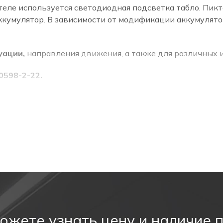
теле используется светодиодная подсветка табло. Пикт
ккумулятор. В зависимости от модификации аккумулятор
уации,
направления движения, а также для различных
0598-2-22.
ход.
затель выхода.
 вверх) состоит из алюминиевого корпуса и табло из а
ожете узнать цену и наличие 
бло - 5W. Стрелка, направленная вверх, показывает д