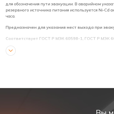
для обозначения пути эвакуации. В аварийном указа
резервного источника питания используется Ni-Cd а
часа.
Предназначен для указания мест выхода при эвак
Соответствует ГОСТ Р МЭК 60598-1, ГОСТ Р МЭК 6
ТИП ПРОДУКТА
Аварийное аккумуляторное табло эвакуационный вы
КАТЕГОРИЯ
Светодиодный аварийный указатель, аварийный ука
ОПИСАНИЕ
Аккумуляторное табло эвакуационный выход (стрелка
Вы м
светодиодная подсветка. Потребляемая мощность та