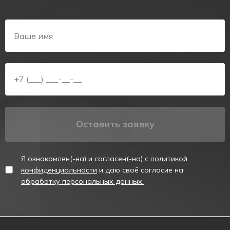
Аварийный светильник предназначен для указания
мест выхода при эвакуации, направления движения,
а также для различных информационных целей.
Соответствуют ГОСТ Р МЭК 60598-1, ГОСТ Р МЭК
60598-2-22.
Технические характеристики аккумулятора
Тип аккумулятора
Ni-Cd
Оставить заявку
Номинальное напряжение, В
3,6
Емкость, А*ч
0,4
Я ознакомлен(-на) и согласен(-на) с
политикой
Максимальное время зарядки аккумулятора, ч
8
конфиденциальности
и даю своё согласие на
обработку персональных данных.
Срок службы аккумулятора, лет
4
Для получения более детальной информации о товаре
"Аварийный светильник PL EM 2.0 (стрелка вниз)",
технических возможностях и модификациях вы можете