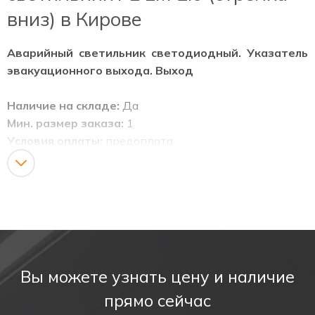
вниз) в Кирове
Аварийный светильник светодиодный. Указатель
эвакуационного выхода. Выход
Наличие на складе:
Да
Мин. размер заказа:
1
Условия оплаты:
предоплата
Доставка:
По территории РФ по тарифам
транспортных компаний
Светодиодные (непрозрачные) информационные
указатели табло. Информационные светодиодные
табло с аккумулятором, для указания мест выхода
при эвакуации, направления движения, а также для
Вы можете узнать цену и наличие
различных информационных целей (не прозрачные).
прямо сейчас