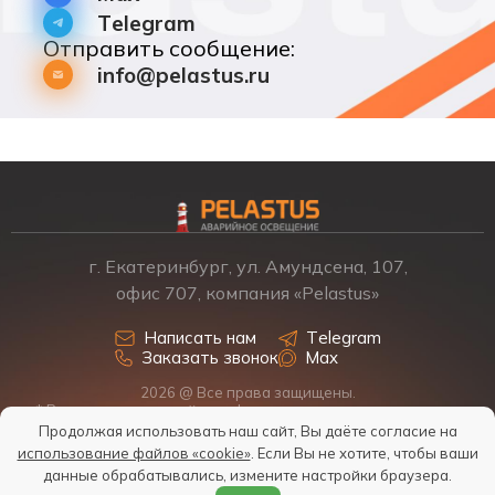
Telegram
Отправить сообщение:
info@pelastus.ru
г. Екатеринбург, ул. Амундсена, 107,
офис 707, компания «Pelastus»
Написать нам
Telegram
Заказать звонок
Max
2026 @ Все права защищены.
* Размещенная на сайте информация о товарах и ценах не
является офертой, наличие, стоимость, условия поставки
Продолжая использовать наш сайт, Вы даёте согласие на
обсуждаются индивидуально у менеджеров.
использование файлов «cookie»
. Если Вы не хотите, чтобы ваши
Политика обработки персональных данных
данные обрабатывались, измените настройки браузера.
Согласие на обработку персональных данных