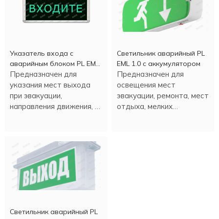
Указатель входа c
Светильник аварийный PL
аварийным блоком PL EM
EML 1.0 с аккумулятором
2.0 (1,5 часа)
Предназначен для
Предназначен для
указания мест выхода
освещения мест
при эвакуации,
эвакуации, ремонта, мест
направления движения, а
отдыха, мелких
также для различных
строительных работ и
информационных целей.
т.д. Настенная или
потолочная установка.
Светильник аварийный PL