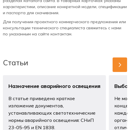
разделах каталога сайта. В товарных карточках указаны
характеристики, описание конкретной модели, спецификации
и паспорта для скачивания.
Для получения проектного коммерческого предложения или
консультации технического специалиста свяжитесь с нами
по указанным на сайте контактам.
Статьи
Назначение аварийного освещения
Выбор
В статье приведено краткое
Не мож
изложение документов,
концеп
устанавливающих светотехнические
каждо
нормы аварийного освещения: СНиП
органи
23-05-95 и EN 1838.
отличн