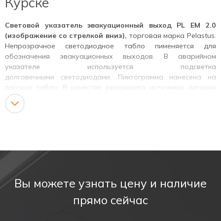
Курске
Световой указатель эвакуационный выход PL EM 2.0
(изображение со стрелкой вниз),
торговая марка Pelastus.
Непрозрачное светодиодное табло пименяется для
обозначения эвакуационных выходов. В аварийном
указателе используется подсветка
долговечными светодиодами. Пиктограмма нанесена на
плоское табло. В качестве резервного источника питания
используется Ni-Cd аккумулятор. В зависимости от
модификации аккумуляторного табло, время работы в
аварийном режиме – 1,5 часа.
Предназначен для указания мест выхода при
эвакуации,
направления движения к выходу, а также для
различных информационных целей.
Соответствует ГОСТ Р МЭК 60598-1, ГОСТ Р МЭК 60598-
Вы можете узнать цену и наличие
2-22.
ТИП ПРОДУКТА
прямо сейчас
Световой указатель эвакуационный выход. Изображение со