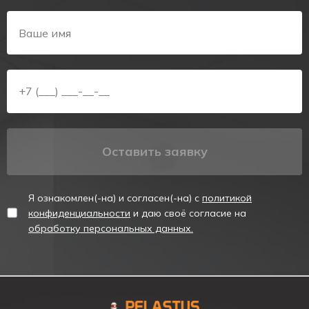
стрелкой-указателем показывает направление эвакуации.
КАТЕГОРИЯ
Светодиодный аварийный указатель, аварийный указатель
выхода.
ОПИСАНИЕ
Световой указатель эвакуационный выход состоит из
алюминиевого корпуса и плоского непрозрачного табло из
акрилового стекла. В корпусе установлена светодиодная
подсветка. Потребляемая мощность табло - 5 Вт.
Оставить заявку
Для обеспечения работы в автономном режиме,
указатель имеет собственную никель-кадмиевую (Ni-Cd)
Я ознакомлен(-на) и согласен(-на) с
политикой
аккумуляторную батарею. Табло поставляется в
конфиденциальности
и даю своё согласие на
модификациях с разным временем работы в автономном
обработку персональных данных.
режиме – 1,5 часа. Аккумуляторное табло имеет зарядное
устройство, а также защиту от перезаряда. Максимальное
время заряда аккумулятора – 24 часа.
Для контроля за состоянием работы сети, процессом заряда
аккумулятора в табло предусмотрены светодиодные
индикаторы. Проверка исправности осуществляется с