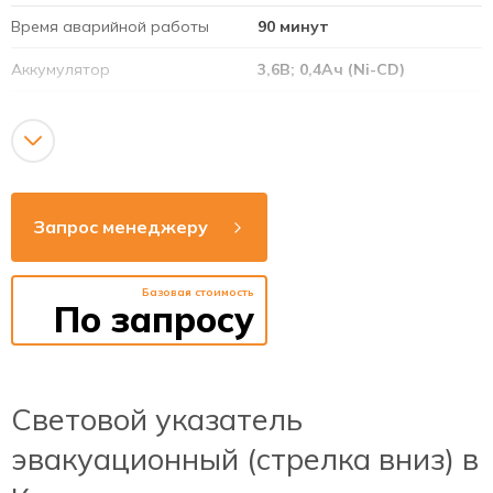
Время аварийной работы
90 минут
Аккумулятор
3,6В; 0,4Ач (Ni-CD)
Режим работы
постоянный
Напряжение сети
220-240В
Рабочая частота
50-60Гц
Запрос менеджеру
Способ монтажа
накладной / подвесной /
потолок / стена
Базовая стоимость
Яркость
>15 кД/м2
По запросу
Время зарядки
24 часа
аккумулятора
Световой указатель
эвакуационный (стрелка вниз) в