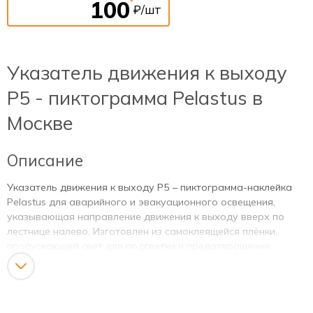
100
*
₽/шт
Указатель движения к выходу
Р5 - пиктограмма Pelastus в
Москве
Описание
Указатель движения к выходу Р5 – пиктограмма-наклейка
Pelastus для аварийного и эвакуационного освещения,
указывающая направление движения к выходу вверх по
лестнице налево. Изготовлен из самоклеящейся плёнки,
пропускающей свет для подсветки и предотвращения
засветки. Размер пиктограммы соответствует размеру
рассеивателя светильника для оптимального освещения и
четкости изображения.