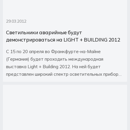
29.03.2012
Светильники аварийные будут
демонстрироваться на LIGHT + BUILDING 2012
С 15 по 20 апреля во Франкфурте-на-Майне
(Германия) будет проходить международная
выставка Light + Building 2012. На ней будет
представлен широкий спектр осветительных приборов
(бытовые, офисные, промышленные светильники,
светильники аварийные), электротехническая
продукция, системы автоматизации зданий.