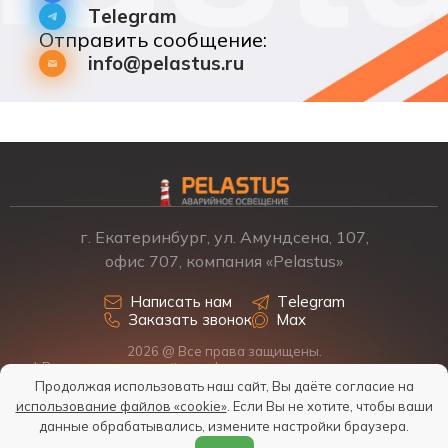
Telegram
Отправить сообщение:
info@pelastus.ru
г. Екатеринбург, ул. Амундсена, 107,
офис 707, компания «Pelastus»
Написать нам
Telegram
Заказать звонок
Max
2026 @ Все права защищены.
* Размещенная на сайте информация о товарах и ценах не
является офертой, наличие, стоимость, условия поставки
Продолжая использовать наш сайт, Вы даёте согласие на
обсуждаются индивидуально у менеджеров.
использование файлов «cookie»
. Если Вы не хотите, чтобы ваши
Политика обработки персональных данных
данные обрабатывались, измените настройки браузера.
Согласие на обработку персональных данных