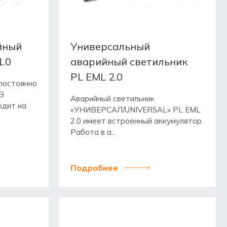
йный
Универсальный
1.0
аварийный светильник
PL EML 2.0
постоянно
В
Аварийный светильник
одит на
«УНИВЕРСАЛ/UNIVERSAL» PL EML
2.0 имеет встроенный аккумулятор.
Работа в а...
Подробнее