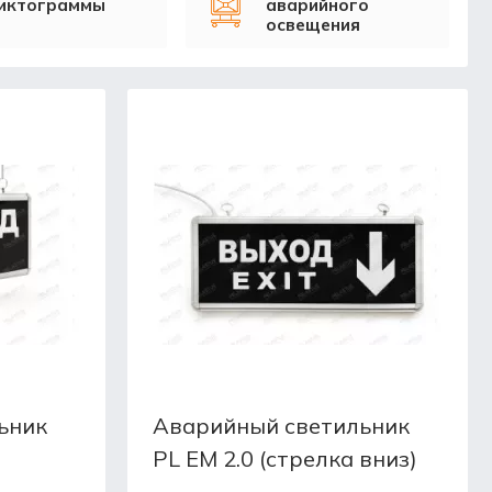
иктограммы
аварийного
освещения
ьник
Аварийный светильник
PL EM 2.0 (стрелка вниз)