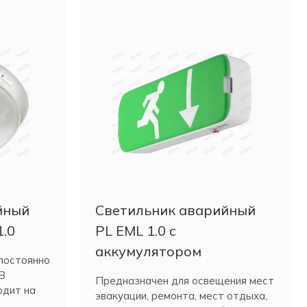
йный
Светильник аварийный
1.0
PL EML 1.0 с
аккумулятором
постоянно
В
Предназначен для освещения мест
одит на
эвакуации, ремонта, мест отдыха,
.