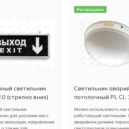
Распродажа
ный светильник
Светильник авари
.0 (стрелка вниз)
потолочный PL CL 
й светильник
Можно использовать как 
чен для указания мест
работающий светильник. 
и эвакуации, направления
аварийном режиме перех
 а также для
светодиодное освещение