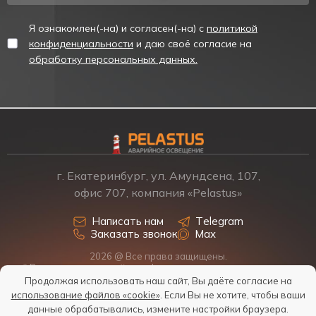
Я ознакомлен(-на) и согласен(-на) с
политикой
конфиденциальности
и даю своё согласие на
обработку персональных данных.
г. Екатеринбург, ул. Амундсена, 107,
офис 707, компания «Pelastus»
Написать нам
Telegram
Заказать звонок
Max
2026 @ Все права защищены.
* Размещенная на сайте информация о товарах и ценах не
является офертой, наличие, стоимость, условия поставки
Продолжая использовать наш сайт, Вы даёте согласие на
обсуждаются индивидуально у менеджеров.
использование файлов «cookie»
. Если Вы не хотите, чтобы ваши
Политика обработки персональных данных
данные обрабатывались, измените настройки браузера.