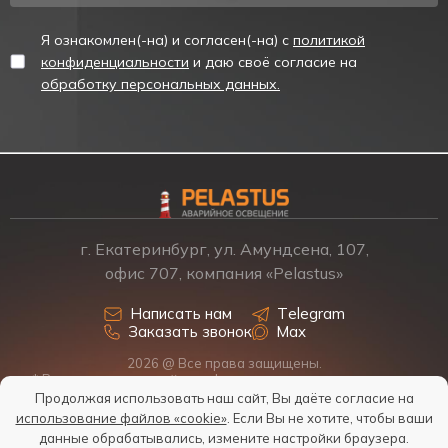
Я ознакомлен(-на) и согласен(-на) с
политикой
конфиденциальности
и даю своё согласие на
обработку персональных данных.
г. Екатеринбург, ул. Амундсена, 107,
офис 707, компания «Pelastus»
Написать нам
Telegram
Заказать звонок
Max
2026 @ Все права защищены.
* Размещенная на сайте информация о товарах и ценах не
является офертой, наличие, стоимость, условия поставки
Продолжая использовать наш сайт, Вы даёте согласие на
обсуждаются индивидуально у менеджеров.
использование файлов «cookie»
. Если Вы не хотите, чтобы ваши
Политика обработки персональных данных
данные обрабатывались, измените настройки браузера.