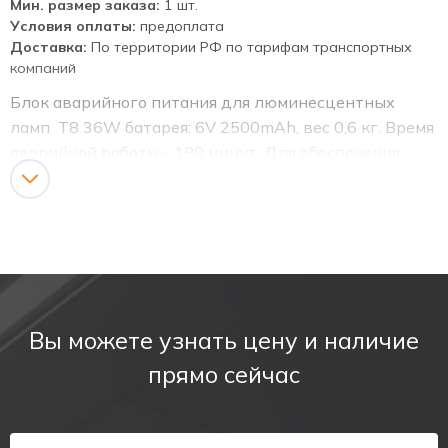
Мин. размер заказа:
1 шт.
Условия оплаты:
предоплата
Доставка:
По территории РФ по тарифам транспортных
компаний
Блок аварийного питания для люминесцентных
ламп Т8 36W батарея: 6V 2500mAh, вес 0,6 кг. Время
аварийной работы - 180 минут. Для обеспечения
автономной работы аварийного светильника
используются блоки аварийного питания. БАП
поддерживает работу люминесцентной лампы
светильника мощностью от 6 до 58 Вт в течении
нескольких часов. При этом яркость лампы
уменьшается. Блок аварийного питания состоит из
пускорегулирующего аппарата и NiCd
Вы можете узнать цену и наличие
аккумуляторной батареи.
прямо сейчас
Блок аварийного питания Pelastus может
использоваться в светильниках как с электронным, так и
с электромагнитным балластом.