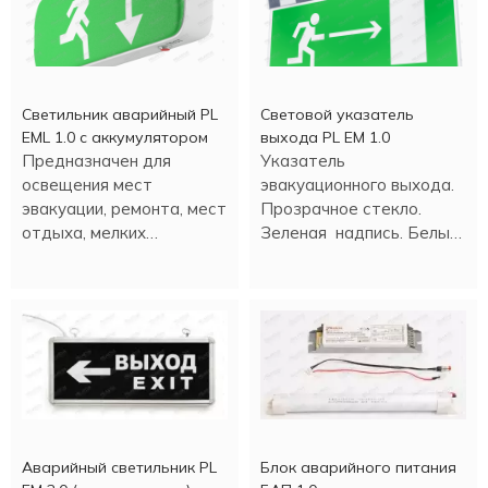
Светильник аварийный PL
Световой указатель
EML 1.0 с аккумулятором
выхода PL EM 1.0
Предназначен для
Указатель
освещения мест
эвакуационного выхода.
эвакуации, ремонта, мест
Прозрачное стекло.
отдыха, мелких
Зеленая надпись. Белый
строительных работ и
свет светодиода. Время
т.д. Настенная или
аварийной работы 180
потолочная установка.
минут.
Аварийный светильник PL
Блок аварийного питания