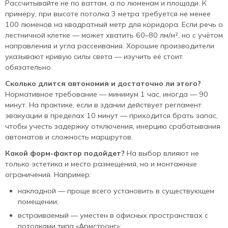
Рассчитывайте не по ваттам, а по люменам и площади. К
примеру, при высоте потолка 3 метра требуется не менее
100 люменов на квадратный метр для коридора. Если речь о
лестничной клетке — может хватить 60–80 лм/м², но с учётом
направления и угла рассеивания. Хорошие производители
указывают кривую силы света — изучить её стоит
обязательно.
Сколько длится автономия и достаточно ли этого?
Нормативное требование — минимум 1 час, иногда — 90
минут. На практике, если в здании действует регламент
эвакуации в пределах 10 минут — приходится брать запас,
чтобы учесть задержку отключения, инерцию срабатывания
автоматов и сложность маршрутов.
Какой форм-фактор подойдет?
На выбор влияют не
только эстетика и место размещения, но и монтажные
ограничения. Например:
накладной — проще всего установить в существующем
помещении;
встраиваемый — уместен в офисных пространствах с
потолками типа «Армстронг»;