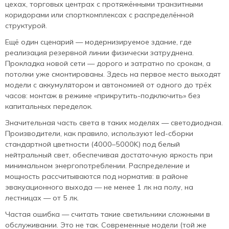
цехах, торговых центрах с протяжёнными транзитными
коридорами или спорткомплексах с распределённой
структурой.
Ещё один сценарий — модернизируемое здание, где
реализация резервной линии физически затруднена.
Прокладка новой сети — дорого и затратно по срокам, а
потолки уже смонтированы. Здесь на первое место выходят
модели с аккумулятором и автономией от одного до трёх
часов: монтаж в режиме «прикрутить-подключить» без
капитальных переделок.
Значительная часть света в таких моделях — светодиодная.
Производители, как правило, используют led-сборки
стандартной цветности (4000–5000K) под белый
нейтральный свет, обеспечивая достаточную яркость при
минимальном энергопотреблении. Распределение и
мощность рассчитываются под норматив: в районе
эвакуационного выхода — не менее 1 лк на полу, на
лестницах — от 5 лк.
Частая ошибка — считать такие светильники сложными в
обслуживании. Это не так. Современные модели (той же