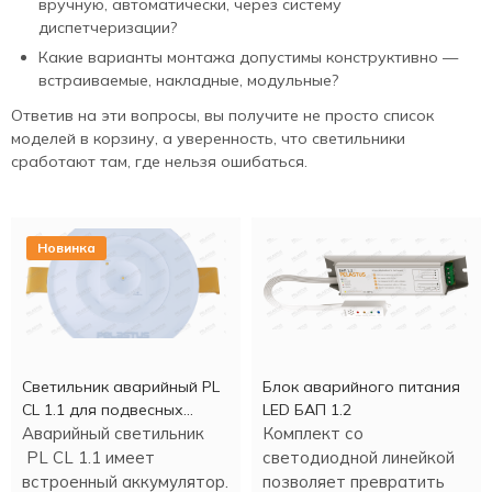
вручную, автоматически, через систему
диспетчеризации?
Какие варианты монтажа допустимы конструктивно —
встраиваемые, накладные, модульные?
Ответив на эти вопросы, вы получите не просто список
моделей в корзину, а уверенность, что светильники
сработают там, где нельзя ошибаться.
Новинка
Светильник аварийный PL
Блок аварийного питания
CL 1.1 для подвесных
LED БАП 1.2
потолков
Аварийный светильник
Комплект со
PL CL 1.1 имеет
светодиодной линейкой
встроенный аккумулятор.
позволяет превратить