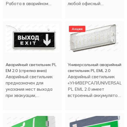
Работа в аварийном
любой офисный
режиме - более трех
светильник в аварийный
часов.
светильник.
Акция
Аварийный светильник PL
Универсальный аварийный
EM 2.0 (стрелка вниз)
светильник PL EML 2.0
Аварийный светильник
Аварийный светильник
предназначен для
«УНИВЕРСАЛ/UNIVERSAL»
указания мест выхода
PL EML 2.0 имеет
при эвакуации,
встроенный аккумулятор.
направления движения, а
Работа в аварийном
также для
режиме более трех
информационных целей.
часов.