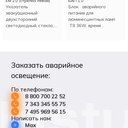
EM 2.0 (стрелка левая)
БАП 1.0
Указатель
Блок аварийного
эвакуационный
питания для
двухсторонний
люминесцентных ламп
светодиодный, стекло,
Т8 36W, время
время аварийной работы
аварийной работы - 90
90 минут.
минут.
Заказать аварийное
освещение:
По телефонам:
8 800 700 22 52
7 343 345 55 75
7 495 969 56 15
Написать нам:
Max