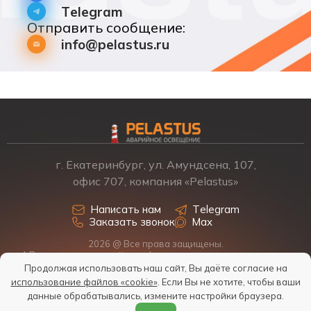
Telegram
Отправить сообщение:
info@pelastus.ru
г. Екатеринбург, ул. Амундсена, 107,
офис 707, компания «Pelastus»
Написать нам
Telegram
Заказать звонок
Max
2026 @ Все права защищены.
* Размещенная на сайте информация о товарах и ценах не
является офертой, наличие, стоимость, условия поставки
Продолжая использовать наш сайт, Вы даёте согласие на
обсуждаются индивидуально у менеджеров.
использование файлов «cookie»
. Если Вы не хотите, чтобы ваши
Политика обработки персональных данных
данные обрабатывались, измените настройки браузера.
Согласие на обработку персональных данных