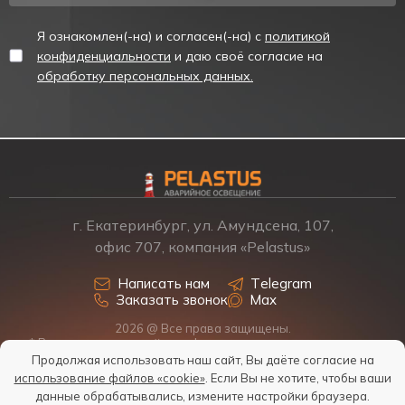
Я ознакомлен(-на) и согласен(-на) с
политикой
конфиденциальности
и даю своё согласие на
обработку персональных данных.
г. Екатеринбург, ул. Амундсена, 107,
офис 707, компания «Pelastus»
Написать нам
Telegram
Заказать звонок
Max
2026 @ Все права защищены.
* Размещенная на сайте информация о товарах и ценах не
является офертой, наличие, стоимость, условия поставки
Продолжая использовать наш сайт, Вы даёте согласие на
обсуждаются индивидуально у менеджеров.
использование файлов «cookie»
. Если Вы не хотите, чтобы ваши
Политика обработки персональных данных
данные обрабатывались, измените настройки браузера.