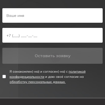
аварийный светильник.
Предназначены для указания мест выхода при
эвакуации,
направления движения, а также для
различных информационных целей.
Соответствуют ГОСТ Р МЭК 60598-1, ГОСТ Р МЭК
60598-2-22.
Технические характеристики аккумулятора
Оставить заявку
Тип
Ni-
аккумулятора
Cd
Я ознакомлен(-на) и согласен(-на) с
политикой
Номинальное
3,6
напряжение, В
конфиденциальности
и даю своё согласие на
обработку персональных данных.
Емкость, А*ч
0,4
Срок службы
аккумулятора,
4
лет