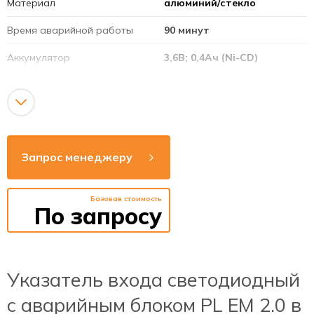
Материал
алюминий/стекло
Время аварийной работы
90 минут
Аккумулятор
3,6В; 0,4Ач (Ni-CD)
Режим работы
постоянный
Напряжение сети
220-240В
Рабочая частота
50-60Гц
Запрос менеджеру
Способ монтажа
накладной / подвесной /
потолок / стена
Базовая стоимость
Яркость
>15 кД/м2
По запросу
Время зарядки
24 часа
аккумулятора
Указатель входа светодиодный
c аварийным блоком PL EM 2.0 в