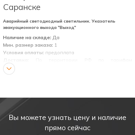
Саранске
Аварийный светодиодный светильник. Указатель
эвакуационного выхода "Выход"
Наличие на складе:
Да
Мин. размер заказа:
1
Условия оплаты:
предоплата
Доставка:
По территории РФ по тарифам
транспортных компаний.
Назначение:
Светодиодные (непрозрачные) информационные
указатели табло. Информационные светодиодные
табло с аккумулятором, для указания мест выхода
Вы можете узнать цену и наличие
при эвакуации, направления движения, а также для
прямо сейчас
различных информационных целей (не прозрачные),