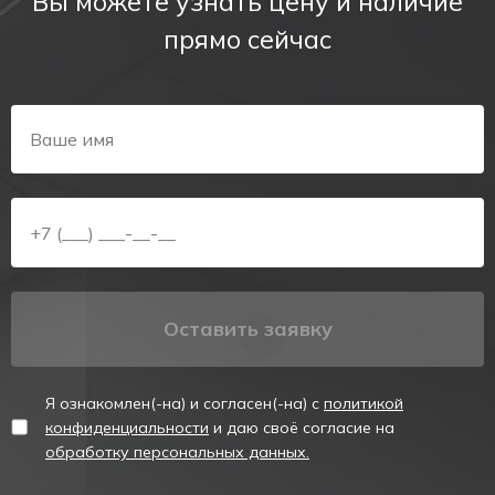
Вы можете узнать цену и наличие
Преимущества аварийного
светильника PL EM 3.0
прямо сейчас
Корпус светильника выполнен из прочных
материалов (негорючего пластика), легко поддерживать
в чистоте.
Светильник имеет степень защиты IP65. Это означает
полную защиты от влаги и пыли (пыленепроницаемость),
защиту от водяных струй в любом направлении.
Может подключаться к сети напряжением 220 ~ 240 В.
Указатель обеспечивает стабильный световой поток в
аварийном режиме.
Эргономичный дизайн удовлетворяет всем требованиям,
Оставить заявку
предъявляемым к аварийному и светодиодному
освещению.
Светильник компактен, прост в установке, что также
Я ознакомлен(-на) и согласен(-на) с
политикой
делает его универсальным в использовании.
конфиденциальности
и даю своё согласие на
Аварийный светодиодный светильник PL EM 3.0
обработку персональных данных.
УНИВЕРСАЛ/UNIVERSAL - это надежный источник