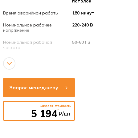
потолок
Время аварийной работы
180 минут
Номинальное рабочее
220-240 В
напряжение
Номинальная рабочая
50-60 Гц
частота
Мощность
3 Вт
Источник света
50 светодиодов
Световой поток
186 Лм
Запрос менеджеру
Тип аккумуляторной
3,6 В 1,5 Ач (Ni-Cd)
батареи
Базовая стоимость
5 194
*
Время срабатывания
≤0,25 сек
₽/шт
аварийного режима
Материал
Поликарбонат