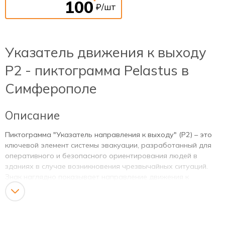
100
*
₽/шт
Указатель движения к выходу
Р2 - пиктограмма Pelastus в
Симферополе
Описание
Пиктограмма "Указатель направления к выходу" (P2) – это
ключевой элемент системы эвакуации, разработанный для
оперативного и безопасного ориентирования людей в
зданиях в случае возникновения чрезвычайных ситуаций.
Знак наглядно показывает направление движения к
ближайшему эвакуационному выходу, минимизируя время
поиска и предотвращая панику.
Назначение