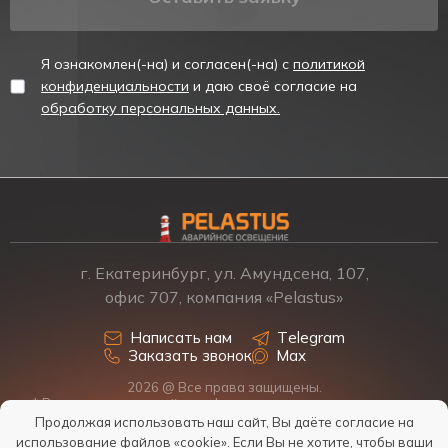
Я ознакомлен(-на) и согласен(-на) с
политикой
конфиденциальности
и даю своё согласие на
обработку персональных данных.
г. Екатеринбург, ул. Амундсена, 107,
офис 707, компания «Pelastus»
Написать нам
Telegram
Заказать звонок
Max
2026 @ Все права защищены.
* Размещенная на сайте информация о товарах и ценах не
является офертой, наличие, стоимость, условия поставки
Продолжая использовать наш сайт, Вы даёте согласие на
обсуждаются индивидуально у менеджеров.
использование файлов «cookie»
. Если Вы не хотите, чтобы ваши