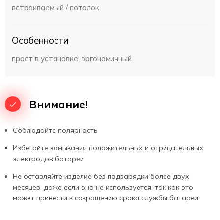
Зеленый светодиод - светильник подключен к сети 220 В,
встраиваемый / потолок
заряд аккумлятора.
Для получения более детальной информации о товаре
Особенности
"Аварийный потолочный светильник PL СL 1.2", технических
возможностях и модификациях вы можете обратившись к
прост в установке, эргономичный
менеджерам Компании Pelastus. Узнать подробности и
способы доставки в город Сочи, стоимость в зависимости от
объема заказа, готовое наличие на складе и другую
информацию всегда можно уточнить по телефону
8 800 700
Внимание!
22 52
, либо через обратную связь на сайте. Наши
менеджеры уточнят наличие, цену, сроки поставки и
свяжутся с Вами в течении рабочего дня.
Соблюдайте полярность
Избегайте замыкания положительных и отрицательных
электродов батареи
Не оставляйте изделие без подзарядки более двух
месяцев, даже если оно не используется, так как это
может привести к сокращению срока службы батареи.