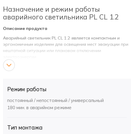
Назначение и режим работы
аварийного светильника PL CL 1.2
Описание продукта
Аварийный светильник PL CL 1.2 является компактным и
эргономичным изделием для освещения мест эвакуации при
нештатной ситуации или плановом отключении
электроэнергии.
Режим работы
Постоянный/Непостоянный
Режим работы
Установка и указания по
эксплуатации
постоянный / непостоянный / универсальный
180 мин. в аварийном режиме
Маркировка подключения и описание индикаторов.
Фаза, Ноль, Вкл/Выкл - дублирующая фаза для
подключения/отключения постоянного режима.
Тип монтажа