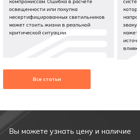
компромиссам. Ошибка в расчете
систем
освещенности или покупка
которо
несертифицированных светильников
напра
может стоить жизни в реальной
эвакуа
критической ситуации.
кажетс
источн
влияют
Все статьи
Вы можете узнать цену и наличие