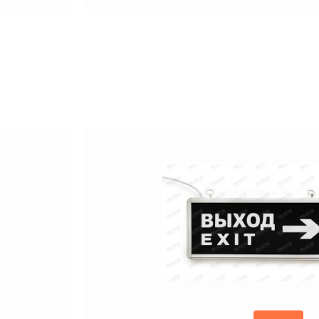
лия.
ов. Продажа светильников осуществляется напрямую
е в онлайн-чат, позвоните по указанным телефонам
т подробную консультацию по выбору аварийных