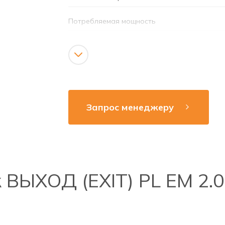
Потребляемая мощность
Яркость
Потребляемый ток
Источник света
Запрос менеджеру
Тип аккумулятора
Время зарядки аккумулятора
Номинальное напряжение
ВЫХОД (EXIT) PL EM 2.0
Ёмкость
Срок службы аккумулятора