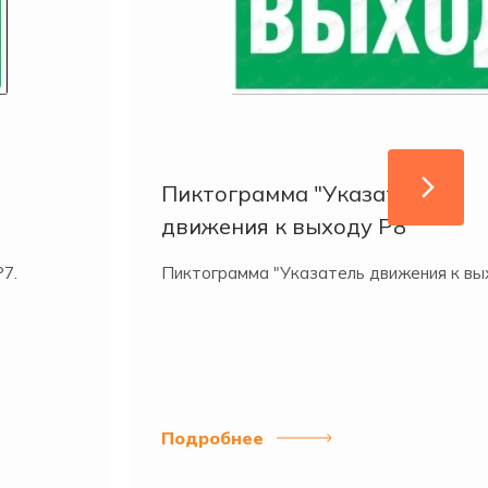
Пиктограмма "Указатель
движения к выходу Р8"
7.
Пиктограмма "Указатель движения к вы
Подробнее
казчика.