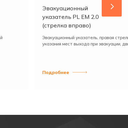
Эвакуационный
указатель PL EM 2.0
(стрелка вправо)
лачивается заказчиком). Наши офисы расположены в
ый
Эвакуационный указатель, правая стрел
указания мест выхода при эвакуации, дви
Подробнее