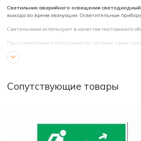
Светильник аварийного освещения светодиодный с
выхода во время эвакуации. Осветительные прибор
Светильники используют в качестве постоянного об
При отключении электроэнергии питание таких указ
Сфера применения
Светильники аварийного освещения с аккумулято
учреждениях, на предприятиях, в торговых помещен
Сопутствующие товары
Благодаря высокому уровню влаго- и пылезащиты,
объектах, которые требуют постоянной влажной убо
Способ установки
Оборудование монтируется на стену и на потолок.