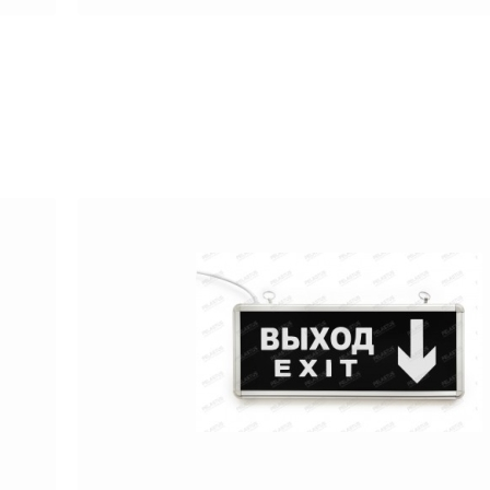
?
ром для аварийного освещения зависит от модели изде
ак как является производителем осветительных прибор
 нашим консультантом: отправьте запрос или напишит
тит на все интересующие вас вопросы, предостави
урге.