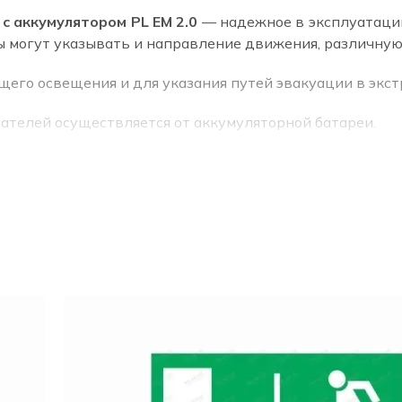
 аккумулятором PL EM 2.0
— надежное в эксплуатации
ы могут указывать и направление движения, различн
щего освещения и для указания путей эвакуации в экст
ателей осуществляется от аккумуляторной батареи.
рами устанавливают в общественных и административ
иях.
 изделия могут использоваться на объектах с повыш
рки.