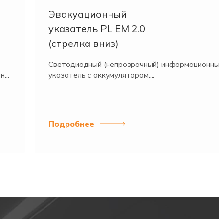
в Екатеринбурге.
Эвакуационный
ельного оборудования — 1 год.
указатель PL EM 2.0
ов.
(стрелка вниз)
о готовых изделий и соответствие ГОСТ.
 любой удобной заказчику транспортной компанией (оп
Светодиодный (непрозрачный) информационн
...
указатель с аккумулятором....
ГОСТ Р МЭК 60598-2-22.
Подробнее
Ni-Cd
3,6
0,4