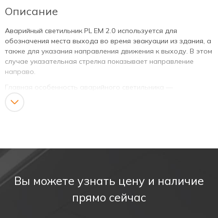
Описание
Аварийный светильник PL EM 2.0 используется для
обозначения места выхода во время эвакуации из здания, а
также для указания направления движения к выходу. В этом
случае указательная стрелка показывает направление
направо.
Главная особенность аварийного светильника —
автономная работа. Оборудование работает даже при
отключении электричества. Питание осуществляется от
аккумуляторной батареи или резервной сети.
Такие светильники обеспечивают слаженную и быструю
эвакуацию людей в экстренной ситуации.
Сфера применения
Вы можете узнать цену и наличие
Указатель выхода PL EM 2.0 выполняет две задачи:
прямо сейчас
Используется для общего освещения.
Применяются для аварийного освещения путей