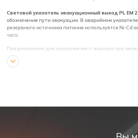
Световой указатель эвакуационный выход PL EM 2.
обозначения пути эвакуации. В аварийном указателе
резервного источника питания используется Ni-Cd а
часа.
Предназначен для указания мест выхода при эвак
Соответствует ГОСТ Р МЭК 60598-1, ГОСТ Р МЭК 6
ТИП ПРОДУКТА
Светодиодный указатель эвакуационного выхода.
КАТЕГОРИЯ
Светодиодный аварийный указатель, аварийный ука
ОПИСАНИЕ
Вы м