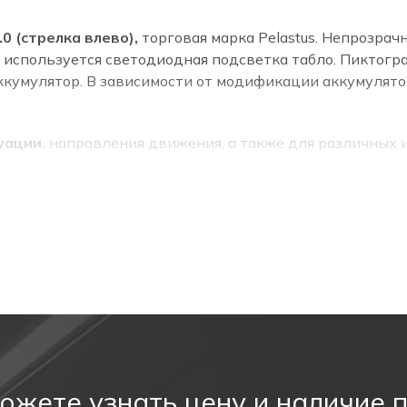
0 (стрелка влево),
торговая марка Pelastus. Непрозрач
 используется светодиодная подсветка табло. Пиктогра
ккумулятор. В зависимости от модификации аккумулятор
уации,
направления движения, а также для различных
0598-2-22.
затель выхода.
ожете узнать цену и наличие 