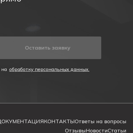
илового стекла. В корпусе установлена
ывает движение эвакуации.
вую (Ni-Cd) аккумуляторную батарею.
1,5 часа. Аккумуляторное табло имеет зарядное
Оставить заявку
тодиодные индикаторы. Проверка исправности
е на
обработку персональных данных.
ДОКУМЕНТАЦИЯ
КОНТАКТЫ
Ответы на вопросы
Отзывы
Новости
Статьи