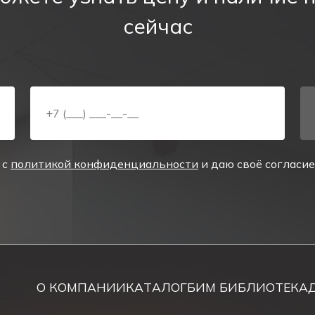
лево) состоит из алюминиевого корпуса и табло из акр
сейчас
етильника - 5W. Стрелка, направленная влево, показ
одиодный указатель имеет собственную никель-кадмие
иях с разным временем работы в автономном режиме – 
ьное время заряда батареи – 24 часа.
м заряда аккумулятора в указателе предусмотрены све
 с
политикой конфиденциальности
и даю своё согласи
назначен для подвесного монтажа к потолку.
ения эвакуационных выходов
.
О КОМПАНИИ
КАТАЛОГ
БИМ БИБЛИОТЕКА