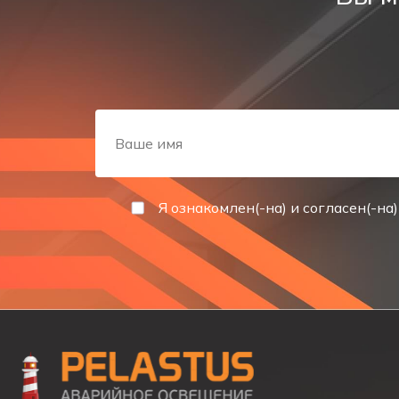
Световой указатель эвакуационный выход (стрелка в
светодиодная подсветка. Потребляемая мощность св
Для обеспечения работы в автономном режиме, свет
Эвакуационный указатель поставляется в модификац
устройство, а также защиту от перезаряда. Максимал
Для контроля за состоянием работы сети, процессо
осуществляется с помощью ручной кнопки «Тест».
Я ознакомлен(-на) и согласен(-на)
СПОСОБ УСТАНОВКИ
Светодиодный указатель эвакуационный выход пред
СФЕРА ПРИМЕНЕНИЯ
Светодиодный указатель применяется для обознач
ТЕХНИЧЕСКИЕ ХАРАКТЕРИСТИКИ