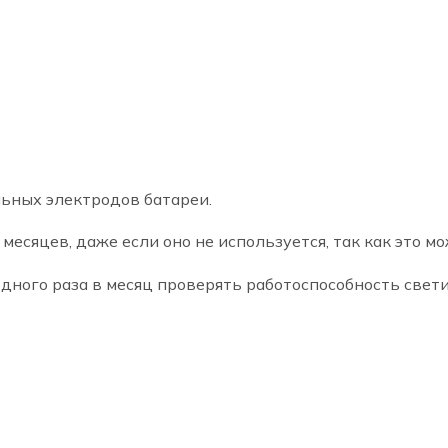
 CL1.1 поможет уменьшить расходы на электроэнерги
ник PL CL1.1 в Владикавказе, свяжитесь с нами любым
с аккумулятором PL CL 1.1
ьных электродов батареи.
месяцев, даже если оно не используется, так как это 
одного раза в месяц проверять работоспособность све