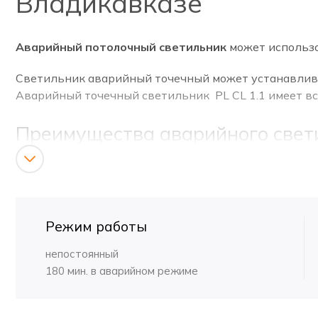
Владикавказе
Аварийный потолочный светильник
может использо
Светильник аварийный точечный может устанавлива
Аварийный точечный светильник PL CL 1.1 имеет вс
Преимущества аварийного свети
Корпус светильника
выполнен из прочных мате
Светильник имеет
степень защиты IP20.
Может 
питания имеет
степень защиты IP65.
Это гарант
Режим работы
Может подключаться к сети
напряжением 220 ~ 2
Светильник обеспечивает
стабильный световой
непостоянный
Эргономичный дизайн удовлетворяет всем требо
180 мин. в аварийном режиме
Светильник
компактен, прост в установке,
что т