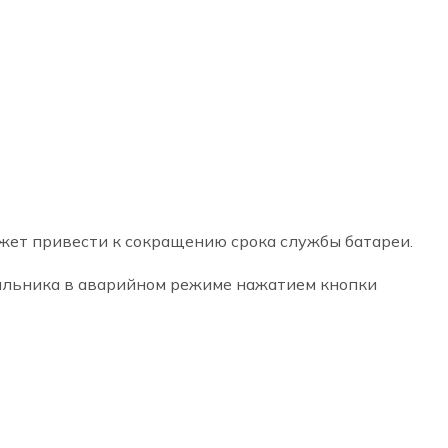
ю. Это надежный источник аварийного освещения.
 удобным способом.
может привести к сокращению срока службы батареи.
тильника в аварийном режиме нажатием кнопки