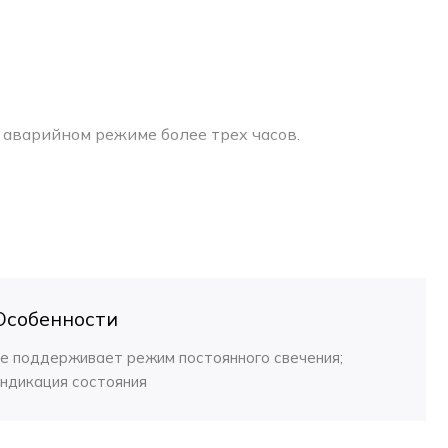
120 Люмен
 аварийном режиме более трех часов.
тильника легко поддерживать в чистоте.
х, торговых и жилых помещениях). Блок аварийного
Особенности
не поддерживает режим постоянного свечения;
у освещению.
индикация состояния