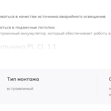
Световой поток
ваться в качестве источника аварийного освещения.
ться в подвесные потолки.
троенный аккумулятор, который обеспечивает работу в
льника PL CL 1.1
риалов
(из прочного негорючего пластика) . Корпус све
применяться в обычных условиях (установка в офисны
ирует полную защиту от влаги и пыли.
Тип монтажа
40 В.
 поток
в аварийном режиме.
встраиваемый
ваниям, предъявляемым к аварийному и светодиодном
акже делает его универсальным в использовании.