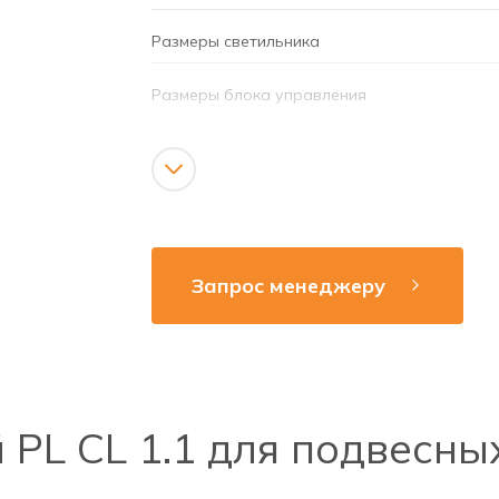
Размеры светильника
Размеры блока управления
Материал
Время аварийной работы
Аккумулятор
Запрос менеджеру
Режим работы
Напряжение сети
Рабочая частота
PL CL 1.1 для подвесны
Способ монтажа