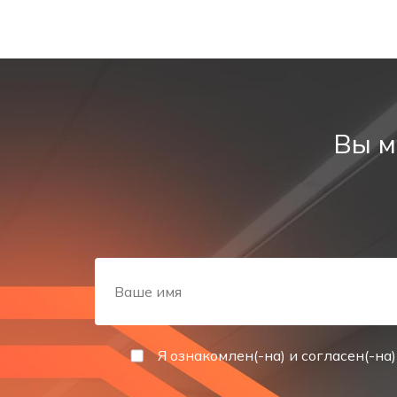
Вы м
Я ознакомлен(-на) и согласен(-на)
Описание: