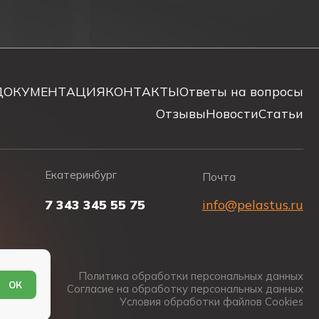
компактного светильника в корпусе из пластика. В
тать только в непостоянном режиме действия.
атарей обеспечивает работу светильника в
 устройство, а также защиту от перезаряда.
кумулятора предусмотрены светодиодные индикаторы.
ДОКУМЕНТАЦИЯ
КОНТАКТЫ
Ответы на вопросы
Отзывы
Новости
Статьи
толки из гипсокартона.
го напряжения.
Екатеринбург
Почта
7 343 345 55 75
info@pelastus.ru
Политика обработки персональных данных
ОК
Согласие на обработку персональных данных
Условия обработки файлов Cookies