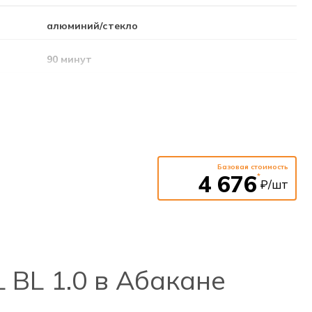
алюминий/стекло
90 минут
1,2В; 1,2Ач (Ni-CD)
постоянный
220-240В
Базовая стоимость
4 676
*
₽/шт
50-60Гц
встраиваемый / пол / стена
 BL 1.0 в Абакане