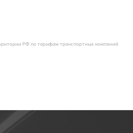
ерритории РФ по тарифам транспортных компаний.
ю EXIT (выход), выполнен в металлическом корпусе с 
— степень защиты IP66. Бронированное стекло выдержи
лужат зеленые светодиоды.
качества и сертификацию.
етильника служит никель-кадмиевый аккумулятор. Бат
е специальных индикаторов позволяет следить за проц