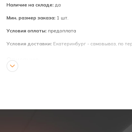
Наличие на складе:
да
Мин. размер заказа:
1 шт.
Условия оплаты:
предоплата
Условия доставки:
Екатеринбург - самовывоз, по т
Описание
Аварийный светильник, встроенный в пол с надпись
аварийного светильника защищен от пыли и влаги 
транспорта весом до пяти тонн. Источником света с
Аварийный светильник PL BL 1.0 прошел контроль 
Резервным источником питания в данной модели св
минут. Аккумулятор заряжается до 24 часов. Наличи