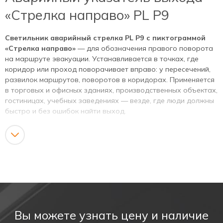
«Стрелка направо» PL P9
Светильник аварийный стрелка PL P9 с пиктограммой
«Стрелка направо»
— для обозначения правого поворота
на маршруте эвакуации. Устанавливается в точках, где
коридор или проход поворачивает вправо: у пересечений,
развилок маршрутов, поворотов в коридорах. Применяется
в торговых и офисных зданиях, производственных объектах,
гостиницах, учебных заведениях — везде, где люди должны
быстро и без ошибок найти выход.
Характеристики
Корпус из ударопрочного пластика, источник света —
светодиоды. выпускается в постоянном и непостоянном
исполнении. При аварийном отключении сети встроенный
аккумулятор автоматически принимает нагрузку —
задержки нет. Аккумулятор обеспечивает автономную
работу в течение нормативного времени. Пиктограмма
Вы можете узнать цену и наличие
соответствует требованиям ГОСТ и нормам пожарной