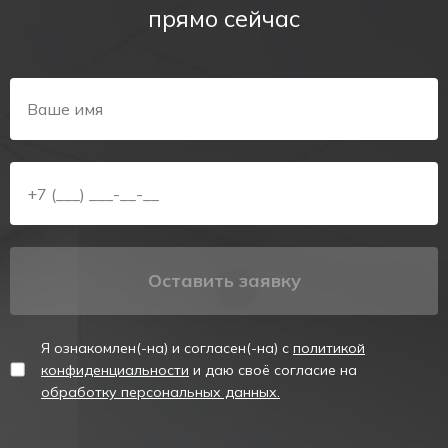
безопасности: зелёный фон, белый силуэт человека, стрелка
прямо сейчас
вправо.
Именно там, где маршрут поворачивает, ориентация в
задымлении наиболее сложна. При выключенном освещении
поворот становится практически невидимым: люди идут
прямо, пропуская нужный проход. Аварийный указатель
выхода с яркой пиктограммой устраняет эту проблему.
Важно, чтобы он был виден с расстояния, на котором
человек подходит к развилке, — это рассчитывается на
этапе проектирования.
Как выбрать
Оставить заявку
Для объектов с постоянным присутствием людей
рекомендован постоянный режим работы — светится всегда
и помогает ориентироваться в том числе в обычных
Я ознакомлен(-на) и согласен(-на) с
политикой
ситуациях. Непостоянный режим используют на объектах,
конфиденциальности
и даю своё согласие на
где основное освещение не выключается при аварии.
обработку персональных данных.
Уточняйте способ монтажа — настенный или потолочный —
в зависимости от планировки. Для влажных и запылённых
помещений выбирайте исполнение с повышенной степенью