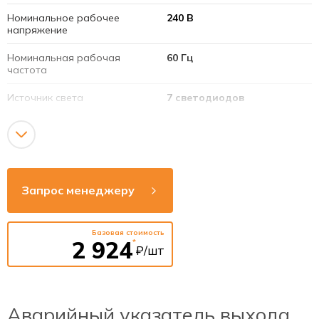
Номинальное рабочее
240 В
напряжение
Номинальная рабочая
60 Гц
частота
Источник света
7 светодиодов
Батарея
3,6 V, 800 mAh
Срок службы светодиодов
40 000 часов
Номинальная мощность
3 Вт
Запрос менеджеру
светодиодов
Материал
алюминий/стекло
прозрачное
Базовая стоимость
2 924
*
₽/шт
Тип аккумулятора
Ni-Cd
Аварийный указатель выхода