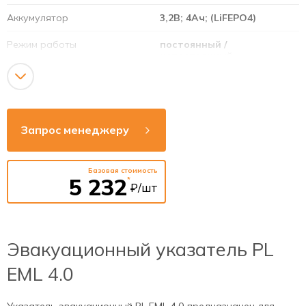
Аккумулятор
3,2В; 4Ач; (LiFEPO4)
Режим работы
постоянный /
непостоянный
Дополнительные опции
УДТУ
Напряжение сети
220-240В
Запрос менеджеру
Рабочая частота
50-60Гц
Способ монтажа
накладной / встраиваемый
Базовая стоимость
5 232
*
₽/шт
Эвакуационный указатель PL
EML 4.0
Указатель эвакуационный PL EML 4.0 предназначен для