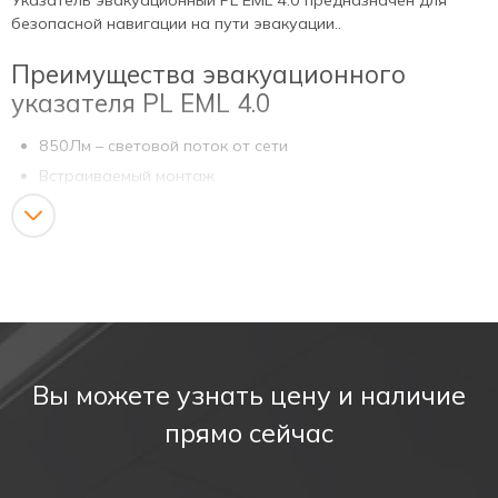
безопасной навигации на пути эвакуации..
Преимущества эвакуационного
указателя PL EML 4.0
850Лм – световой поток от сети
Встраиваемый монтаж
Опция с поддержкой работы УДТУ (Устройство
Дистанционного Тестирования и Управления)
Высокая степень защиты.
Работа от пульта Д/У
В комплект входит:
Крепления для накладного и встраиваемого монтажа
Вы можете узнать цену и наличие
Гермоввод
прямо сейчас
Преимущества аварийного
светильника