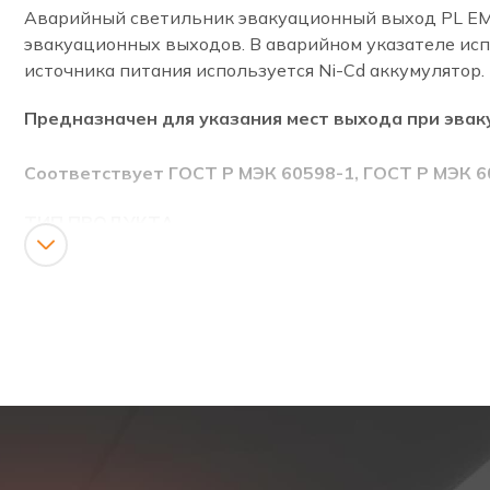
Аварийный светильник эвакуационный выход PL EM 2
эвакуационных выходов. В аварийном указателе испо
источника питания используется Ni-Cd аккумулятор.
Предназначен для указания мест выхода при эвак
Соответствует ГОСТ Р МЭК 60598-1, ГОСТ Р МЭК 6
ТИП ПРОДУКТА
Светодиодный указатель эвакуационного выхода (н
КАТЕГОРИЯ
Светодиодный аварийный указатель, аварийный ука
ОПИСАНИЕ
Аварийный светильник (световой указатель) эвакуа
светодиодная подсветка. Потребляемая мощность та