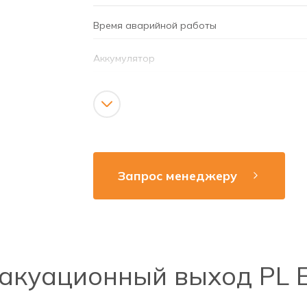
Время аварийной работы
Аккумулятор
Режим работы
Напряжение сети
Рабочая частота
Запрос менеджеру
Способ монтажа
способ монтажа
Яркость
акуационный выход PL E
Источник света