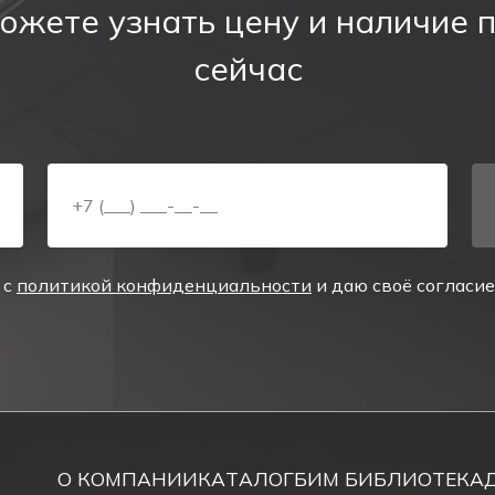
ожете узнать цену и наличие 
ильник имеет собственную никель-кадмиевую (Ni-Cd) 
сейчас
боты в автономном режиме – 1,5 часа. Аккумуляторный 
ккумулятора – 24 часа.
м заряда аккумулятора в табло предусмотрены светоди
подвесного монтажа к потолку.
 с
политикой конфиденциальности
и даю своё согласи
ения эвакуационных выходов
.
О КОМПАНИИ
КАТАЛОГ
БИМ БИБЛИОТЕКА