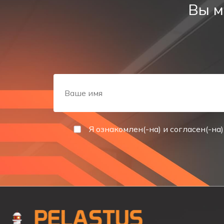
Вы м
Для обеспечения работы в автономном режиме, свет
поставляется в модификациях с разным временем ра
защиту от перезаряда. Максимальное время заряда а
Для контроля за состоянием работы сети, процессо
осуществляется с помощью ручной кнопки «Тест».
СПОСОБ УСТАНОВКИ
Указатель эвакуационный выход предназначен для 
Я ознакомлен(-на) и согласен(-на)
СФЕРА ПРИМЕНЕНИЯ
Светодиодный указатель применяется для обознач
ТЕХНИЧЕСКИЕ ХАРАКТЕРИСТИКИ
Корпус
– алюминий