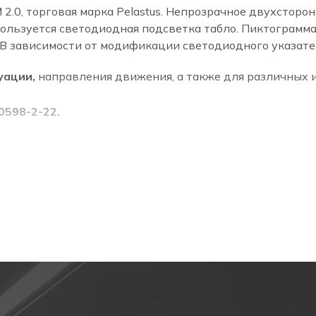
.0, торговая марка Pelastus. Непрозрачное двухсторон
Время зарядки аккумулятора
льзуется светодиодная подсветка табло. Пиктограмма 
 В зависимости от модификации светодиодного указател
уации,
направления движения, а также для различных
0598-2-22.
адпись "выход").
затель выхода.
ционный выход состоит из алюминиевого корпуса и табл
бло - 5W.