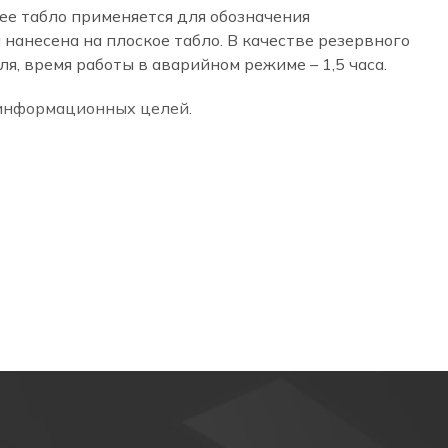
ее табло применяется для обозначения
24 часа
нанесена на плоское табло. В качестве резервного
я, время работы в аварийном режиме – 1,5 часа.
 информационных целей.
о из акрилового стекла. В корпусе установлена